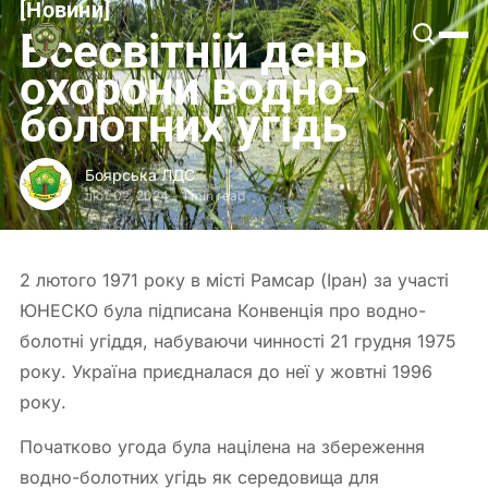
[
Новини
[
Боярська
Всесвітній день
ЛДС
охорони водно-
болотних угідь
Боярська ЛДС
лют 02, 2024
-
1 min read
2 лютого 1971 року в місті Рамсар (Іран) за участі
ЮНЕСКО була підписана Конвенція про водно-
болотні угіддя, набуваючи чинності 21 грудня 1975
року. Україна приєдналася до неї у жовтні 1996
року.
Початково угода була націлена на збереження
водно-болотних угідь як середовища для