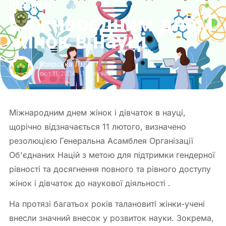
[
Новини
[
Боярська
Міжнародним днем
ЛДС
жінок в науці
Боярська ЛДС
лют 11, 2024
-
1 min read
Міжнародним днем жінок і дівчаток в науці,
щорічно відзначається 11 лютого, визначено
резолюцією Генеральна Асамблея Організації
Об'єднаних Націй з метою для підтримки гендерної
рівності та досягнення повного та рівного доступу
жінок і дівчаток до наукової діяльності .
На протязі багатьох років талановиті жінки-учені
внесли значний внесок у розвиток науки. Зокрема,