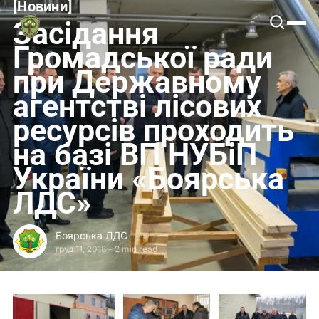
[
Новини
[
Боярська
Засідання
ЛДС
Громадської ради
при Державному
агентстві лісових
ресурсів проходить
на базі ВП НУБіП
України «Боярська
ЛДС»
Боярська ЛДС
груд 11, 2018
-
2 min read