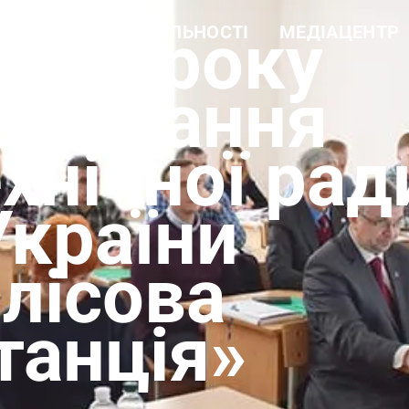
2018 року
С
НАПРЯМИ ДІЯЛЬНОСТІ
МЕДІАЦЕНТР
а довідка
Навчальна робота
Новини
ура
Науково-дослідна робота
Фотогалерея
 цінності
Еколого-просвітницька
Відеогалерея
засідання
діяльність
і документи
Лісогосподарська
ти
діяльність
хнічної рад
Виробнича діяльність
Рекреаційні послуги та
екомережа
України
лісова
танція»