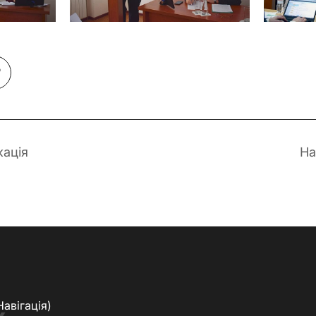
кація
На
Навігація)