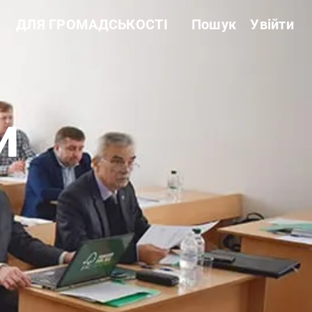
ДЛЯ ГРОМАДСЬКОСТІ
Пошук
Увійти
Звітність
Державні закупівлі
Сертифікація
Нормативні акти
Антикорупційні заходи
и