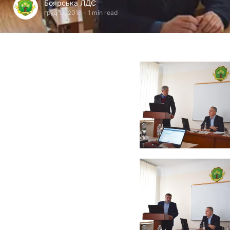
Боярська ЛДС
груд 13, 2018
-
1 min read