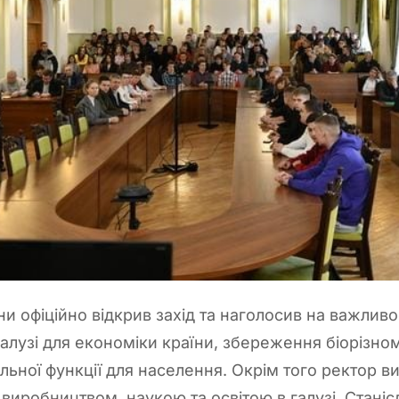
и офіційно відкрив захід та наголосив на важливо
алузі для економіки країни, збереження біорізном
льної функції для населення. Окрім того ректор в
ж виробництвом, наукою та освітою в галузі. Стан