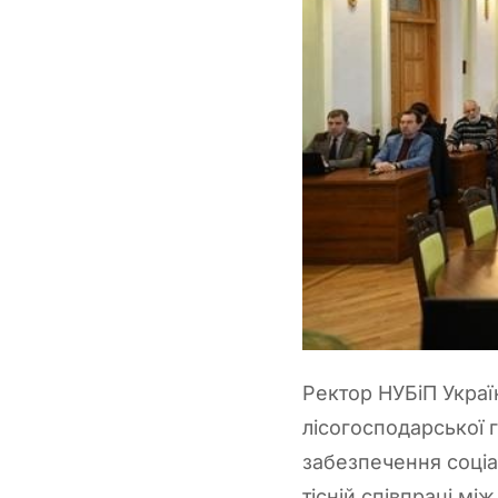
Ректор НУБіП Україн
лісогосподарської г
забезпечення соціа
тісній співпраці мі