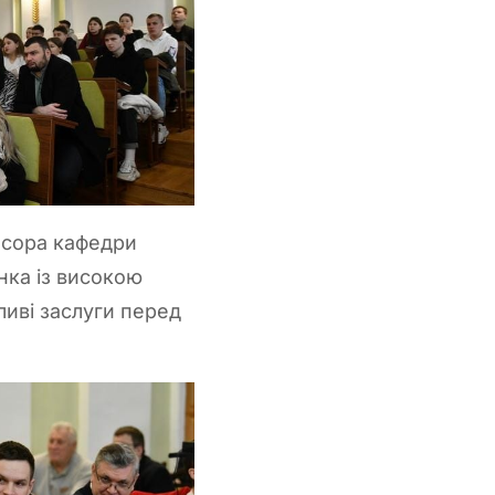
есора кафедри
нка із високою
ливі заслуги перед