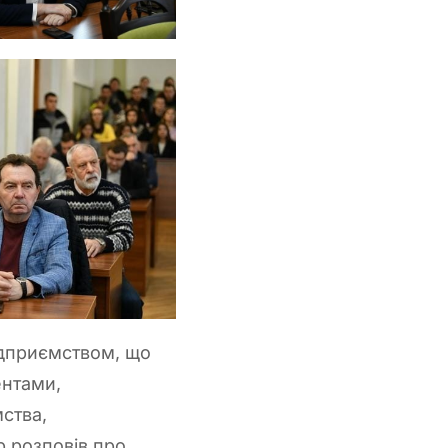
ідприємством, що
ентами,
ства,
р розповів про