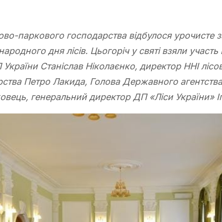
адово-паркового господарства відбулося урочисте 
ародного дня лісів. Цьогоріч у святі взяли участь
П України Станіслав Ніколаєнко, директор ННІ лісо
ства Петро Лакида, Голова Державного агентства 
овець, генеральний директор ДП «Ліси України» І