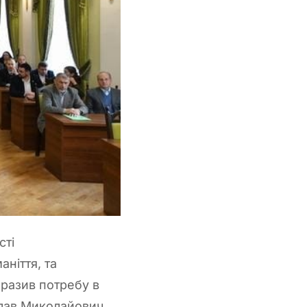
сті
аніття, та
иразив потребу в
іслав Миколайович