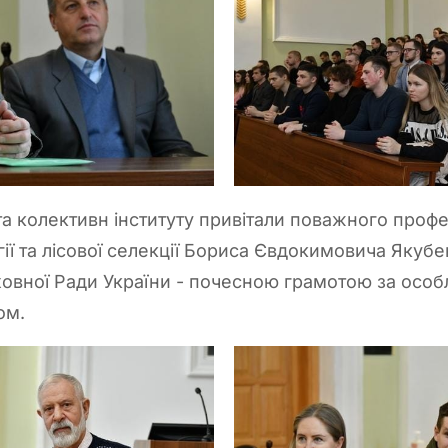
та колективн інституту привітали поважного проф
гії та лісової селекції Бориса Євдокимовича Якубе
овної Ради України - почесною грамотою за особ
ом.