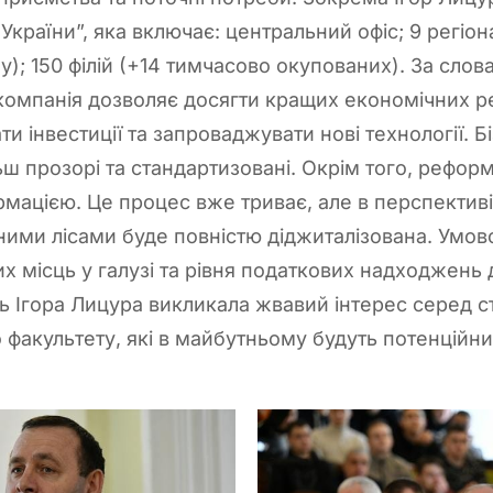
України”, яка включає: центральний офіс; 9 регіон
му); 150 філій (+14 тимчасово окупованих). За сло
компанія дозволяє досягти кращих економічних ре
и інвестиції та запроваджувати нові технології. 
льш прозорі та стандартизовані. Окрім того, рефо
ацією. Це процес вже триває, але в перспектив
ними лісами буде повністю діджиталізована. Умо
 місць у галузі та рівня податкових надходжень 
ь Ігора Лицура викликала жвавий інтерес серед с
 факультету, які в майбутньому будуть потенцій