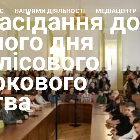
асідання д
С
НАПРЯМИ ДІЯЛЬНОСТІ
МЕДІАЦЕНТР
а довідка
Навчальна робота
Новини
ура
Науково-дослідна робота
Фотогалерея
 цінності
Еколого-просвітницька
Відеогалерея
ого дня
діяльність
і документи
Лісогосподарська
ти
діяльність
 лісового і
Виробнича діяльність
Рекреаційні послуги та
екомережа
ркового
тва