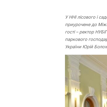
У ННІ лісового і с
приурочене до Міжн
гості – ректор НУБі
паркового господар
України Юрій Болох