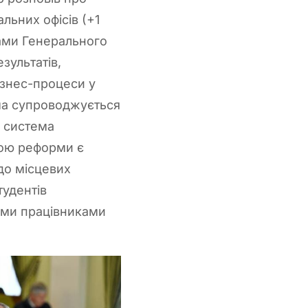
альних офісів (+1
вами Генерального
зультатів,
Бізнес-процеси у
рма супроводжується
і система
вою реформи є
до місцевих
тудентів
ними працівниками