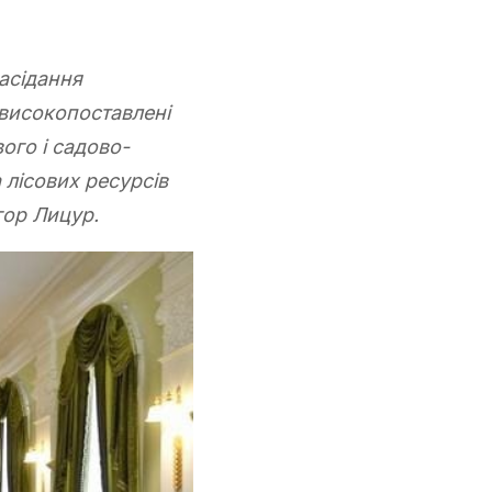
засідання
 високопоставлені
вого і садово-
лісових ресурсів
гор Лицур.