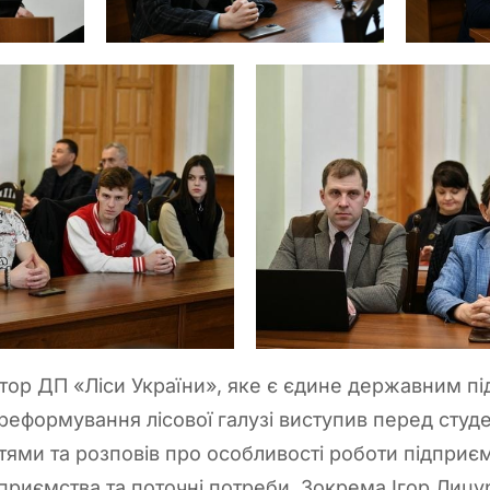
тор ДП «Ліси України», яке є єдине державним п
реформування лісової галузі виступив перед студ
тями та розповів про особливості роботи підприєм
приємства та поточні потреби. Зокрема Ігор Лицу