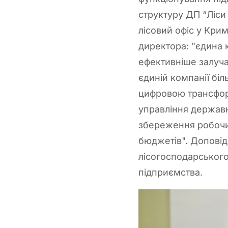
структуру ДП “Ліси 
лісовий офіс у Кри
директора: "єдина 
ефективніше залучат
єдиній компанії бі
цифровою трансформ
управління держав
збереження робочих
бюджетів". Доповід
лісогосподарського
підприємства.