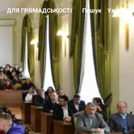
о
ДЛЯ ГРОМАДСЬКОСТІ
Пошук
Увійти
Звітність
Державні закупівлі
Сертифікація
Нормативні акти
Антикорупційні заходи