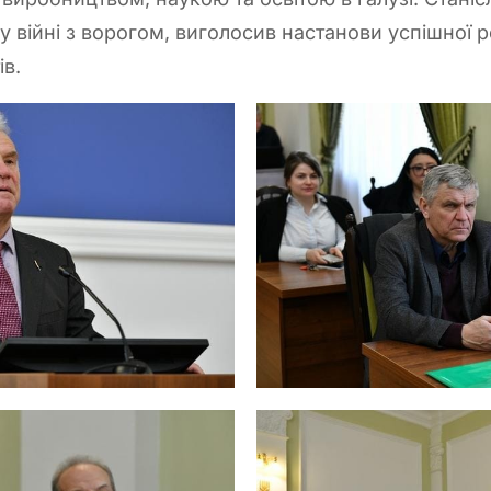
 війні з ворогом, виголосив настанови успішної ре
ів.