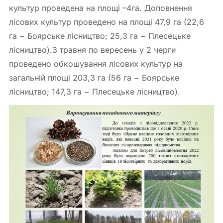
культур проведена на площі –4га. Доповнення
лісових культур проведено на площі 47,9 га (22,6
га − Боярське лісництво; 25,3 га − Плесецьке
лісництво).З травня по вересень у 2 черги
проведено обкошування лісових культур на
загальній площі 203,3 га (56 га − Боярське
лісництво; 147,3 га − Плесецьке лісництво).