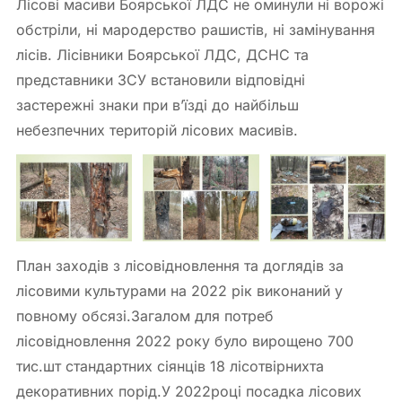
Лісові масиви Боярської ЛДС не оминули ні ворожі
обстріли, ні мародерство рашистів, ні замінування
лісів. Лісівники Боярської ЛДС, ДСНС та
представники ЗСУ встановили відповідні
застережні знаки при в’їзді до найбільш
небезпечних територій лісових масивів.
План заходів з лісовідновлення та доглядів за
лісовими культурами на 2022 рік виконаний у
повному обсязі.Загалом для потреб
лісовідновлення 2022 року було вирощено 700
тис.шт стандартних сіянців 18 лісотвірнихта
декоративних порід.У 2022році посадка лісових