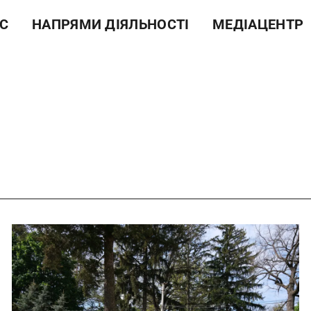
С
НАПРЯМИ ДІЯЛЬНОСТІ
МЕДІАЦЕНТР
а довідка
Навчальна робота
Новини
ура
Науково-дослідна робота
Фотогалерея
 цінності
Еколого-просвітницька
Відеогалерея
діяльність
і документи
Лісогосподарська
ти
діяльність
Виробнича діяльність
Рекреаційні послуги та
екомережа