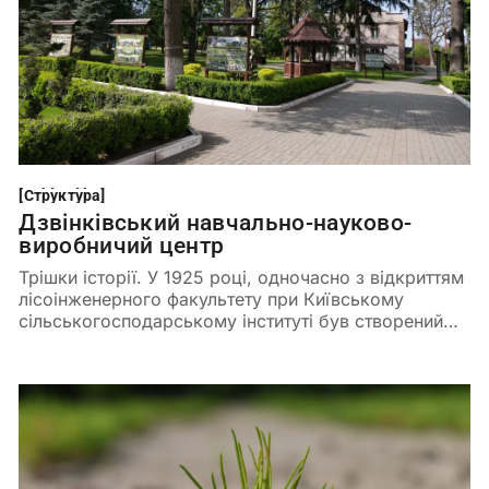
Структура
[
Структура
[
Дзвінківський навчально-науково-
виробничий центр
Трішки історії. У 1925 році, одночасно з відкриттям
лісоінженерного факультету при Київському
сільськогосподарському інституті був створений
Боярський учбово-дослідний лісгосп, як основна
учбово-виробнича і науково-дослідна база для
підготовки висококваліфікованих спеціалістів для
лісової галузі. З тих часів і розпочинається історія
функціонування та розвитку сучасного
Дзвінківського навчально-науково-виробничого
центру.