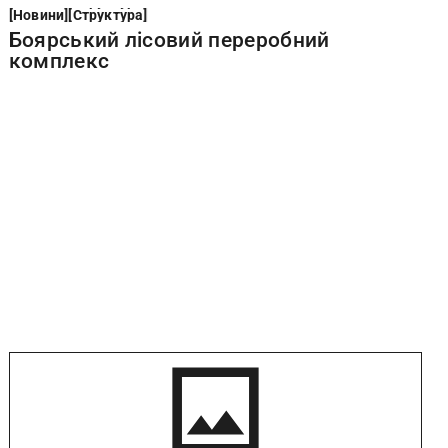
Новини
Структура
[
Новини
[
[
Структура
[
Боярський лісовий переробний
комплекс