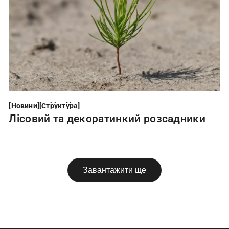
Новини
Структура
[
Новини
[
[
Структура
[
Лісовий та декоратинкий розсадники
Завантажити ще