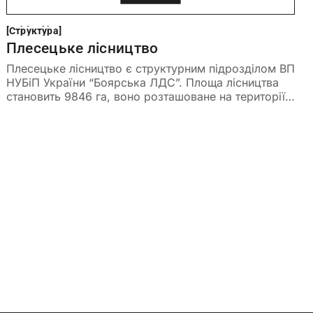
Структура
[
Структура
[
Плесецьке лісництво
Плесецьке лісництво є структурним підрозділом ВП
НУБіП України “Боярська ЛДС”. Площа лісництва
становить 9846 га, воно розташоване на території
Васильківського адміністративного району. Лісові
масиви Плесецького лісництва розділені на десять
лісових дільниць на чолі з лісничими. Садиба
контори Плесецькогокого лісництва, декоративний
та лісовий розсадник розташовані біля смт.
Борова. Основним типом лісорослинних