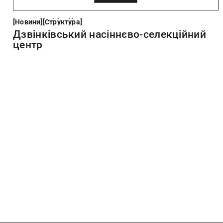
Новини
Структура
[
Новини
[
[
Структура
[
Дзвінківський насіннєво-селекційний
центр