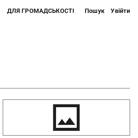
ДЛЯ ГРОМАДСЬКОСТІ
Пошук
Увійти
Звітність
Державні закупівлі
Сертифікація
Нормативні акти
Антикорупційні заходи