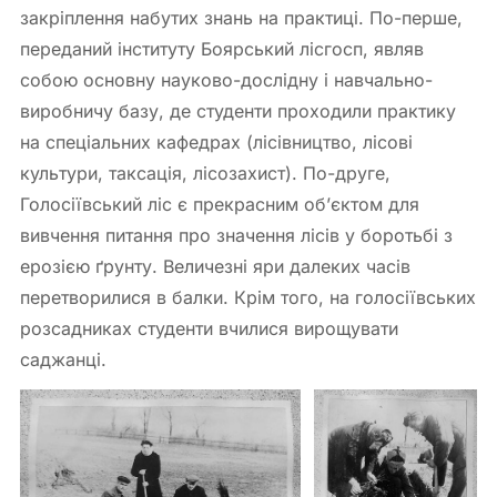
закріплення набутих знань на практиці. По-перше,
переданий інституту Боярський лісгосп, являв
собою основну науково-дослідну і навчально-
виробничу базу, де студенти проходили практику
на спеціальних кафедрах (лісівництво, лісові
культури, таксація, лісозахист). По-друге,
Голосіївський ліс є прекрасним об’єктом для
вивчення питання про значення лісів у боротьбі з
ерозією ґрунту. Величезні яри далеких часів
перетворилися в балки. Крім того, на голосіївських
розсадниках студенти вчилися вирощувати
саджанці.