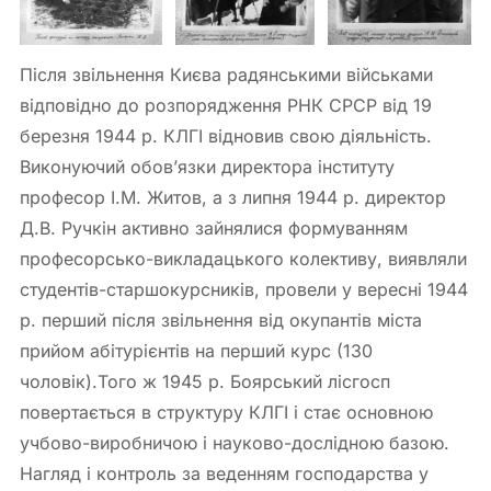
Після звільнення Києва радянськими військами
відповідно до розпорядження РНК СРСР від 19
березня 1944 р. КЛГІ відновив свою діяльність.
Виконуючий обов’язки директора інституту
професор І.М. Житов, а з липня 1944 р. директор
Д.В. Ручкін активно зайнялися формуванням
професорсько-викладацького колективу, виявляли
студентів-старшокурсників, провели у вересні 1944
р. перший після звільнення від окупантів міста
прийом абітурієнтів на перший курс (130
чоловік).Того ж 1945 р. Боярський лісгосп
повертається в структуру КЛГІ і стає основною
учбово-виробничою і науково-дослідною базою.
Нагляд і контроль за веденням господарства у