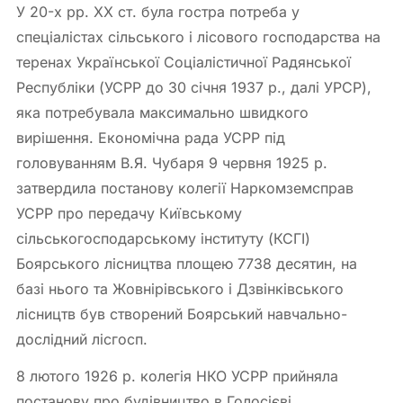
У 20-х рр. ХХ ст. була гостра потреба у
спеціалістах сільського і лісового господарства на
теренах Української Соціалістичної Радянської
Республіки (УСРР до 30 січня 1937 р., далі УРСР),
яка потребувала максимально швидкого
вирішення. Економічна рада УСРР під
головуванням В.Я. Чубаря 9 червня 1925 р.
затвердила постанову колегії Наркомземсправ
УСРР про передачу Київському
сільськогосподарському інституту (КСГІ)
Боярського лісництва площею 7738 десятин, на
базі нього та Жовнірівського і Дзвінківського
лісництв був створений Боярський навчально-
дослідний лісгосп.
8 лютого 1926 р. колегія НКО УСРР прийняла
постанову про будівництво в Голосієві