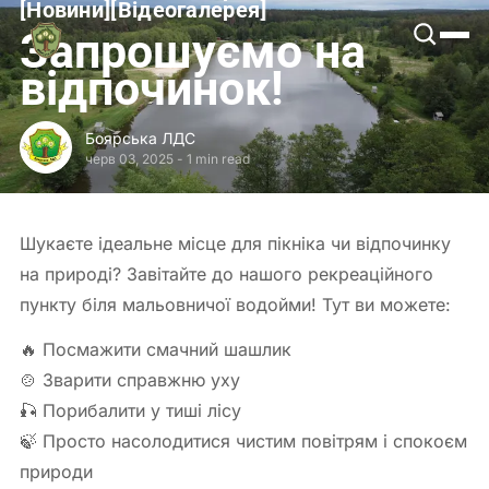
[
Новини
[
[
Відеогалерея
[
Боярська
Запрошуємо на
ЛДС
відпочинок!
Боярська ЛДС
черв 03, 2025
-
1 min read
Шукаєте ідеальне місце для пікніка чи відпочинку
на природі? Завітайте до нашого рекреаційного
пункту біля мальовничої водойми! Тут ви можете:
🔥 Посмажити смачний шашлик
🍲 Зварити справжню уху
🎣 Порибалити у тиші лісу
🍃 Просто насолодитися чистим повітрям і спокоєм
природи