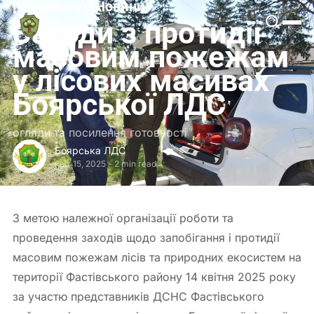
[
Співпраця
[
[
Новини
[
Боярська
Заходи з протидії
ЛДС
масовим пожежам
у лісових масивах
Боярської ЛДС
огляди та посилення готовності
Боярська ЛДС
квіт 15, 2025
-
2 min read
З метою належної організації роботи та
проведення заходів щодо запобігання і протидії
масовим пожежам лісів та природних екосистем на
території Фастівського району 14 квітня 2025 року
за участю представників ДСНС Фастівського