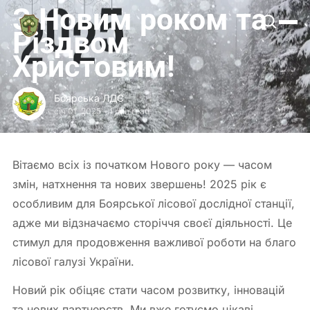
З Новим роком та
Боярська
ЛДС
Різдвом
Христовим!
Боярська ЛДС
січ 01, 2025
-
1 min read
Вітаємо всіх із початком Нового року — часом
змін, натхнення та нових звершень! 2025 рік є
особливим для Боярської лісової дослідної станції,
адже ми відзначаємо сторіччя своєї діяльності. Це
стимул для продовження важливої роботи на благо
лісової галузі України.
Новий рік обіцяє стати часом розвитку, інновацій
та нових партнерств. Ми вже готуємо цікаві