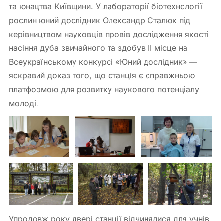
та юнацтва Київщини. У лабораторії біотехнології
рослин юний дослідник Олександр Сталюк під
керівництвом науковців провів дослідження якості
насіння дуба звичайного та здобув ІІ місце на
Всеукраїнському конкурсі «Юний дослідник» —
яскравий доказ того, що станція є справжньою
платформою для розвитку наукового потенціалу
молоді.
Упродовж року двері станції відчинялися для учнів