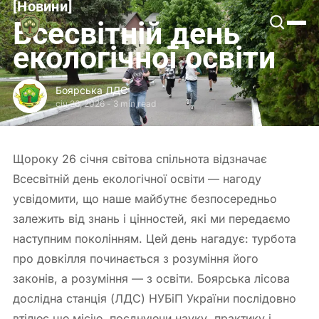
[
Новини
[
Боярська
Всесвітній день
ЛДС
екологічної освіти
Боярська ЛДС
січ 26, 2026
-
3 min read
Щороку 26 січня світова спільнота відзначає
Всесвітній день екологічної освіти — нагоду
усвідомити, що наше майбутнє безпосередньо
залежить від знань і цінностей, які ми передаємо
наступним поколінням. Цей день нагадує: турбота
про довкілля починається з розуміння його
законів, а розуміння — з освіти. Боярська лісова
дослідна станція (ЛДС) НУБіП України послідовно
втілює цю місію, поєднуючи науку, практику і