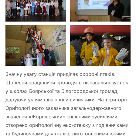
Значну увагу станція приділяє охороні птахів.
Щовесни працівники проводять пізнавальні зустрічі
у школах Боярської та Білогородської громад,
даруючи учням шпаківні й синичники. На території
Орнітологічного заказника загальнодержавного
значення «Жорнівський» спільними зусиллями
створено орнітологічну еко-стежку з годівничками
та будиночками для птахів, виготовленими юними