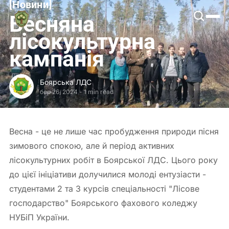
[
Новини
[
Боярська
Весняна
ЛДС
лісокультурна
кампанія
Боярська ЛДС
бер 26, 2024
-
1 min read
Весна - це не лише час пробудження природи пісня
зимового спокою, але й період активних
лісокультурних робіт в Боярської ЛДС. Цього року
до цієї ініціативи долучилися молоді ентузіасти -
студентами 2 та 3 курсів спеціальності "Лісове
господарство" Боярського фахового коледжу
НУБіП України.