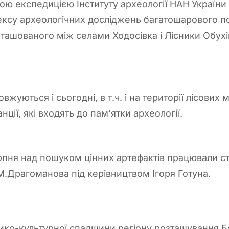
ною експедицією Інституту археології НАН України
ксу археологічних досліджень багатошарового по
зташованого між селами Ходосівка і Лісники Обух
уються і сьогодні, в т.ч. і на території лісових 
анції, які входять до пам'ятки археології.
рпня над пошуком цінних артефактів працювали с
 М.Драгоманова під керівництвом Ігоря Готуна.
ико-культурної спадщини регіону розташування Б