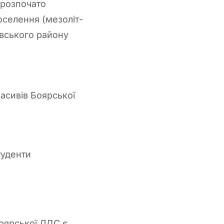
 розпочато
селення (мезоліт-
івського району
масивів Боярської
туденти
оярської ЛДС є