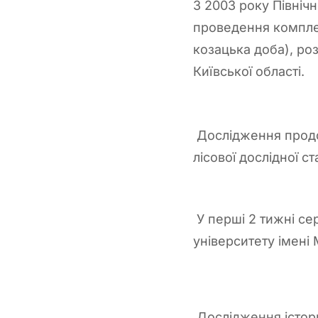
З 2003 року Північ
проведення компле
козацька доба), ро
Київської області.
Дослідження продовж
лісової дослідної ст
У перші 2 тижні се
університету імені
Дослідження істор