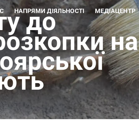
ту до
С
НАПРЯМИ ДІЯЛЬНОСТІ
МЕДІАЦЕНТР
а довідка
Навчальна робота
Новини
ура
Науково-дослідна робота
Фотогалерея
 цінності
Еколого-просвітницька
Відеогалерея
розкопки на
діяльність
і документи
Лісогосподарська
ти
діяльність
Боярської
Виробнича діяльність
Рекреаційні послуги та
екомережа
ають