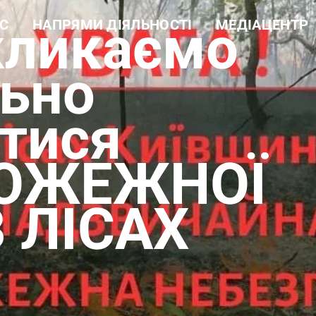
кликаємо
С
НАПРЯМИ ДІЯЛЬНОСТІ
МЕДІАЦЕНТР
а довідка
Навчальна робота
Новини
ура
Науково-дослідна робота
Фотогалерея
 цінності
Еколого-просвітницька
Відеогалерея
льно
діяльність
і документи
Лісогосподарська
ти
діяльність
тися
Виробнича діяльність
Рекреаційні послуги та
екомережа
ПОЖЕЖНОЇ
 ЛІСАХ