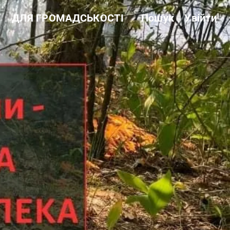
ДЛЯ ГРОМАДСЬКОСТІ
Пошук
Увійти
Звітність
Державні закупівлі
Сертифікація
Нормативні акти
Антикорупційні заходи