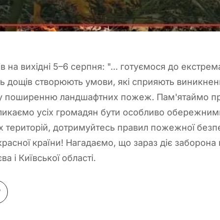
 на вихідні 5–6 серпня: "... готуємося до екстре
сть дощів створюють умови, які сприяють виникнен
 поширенню ландшафтних пожеж. Пам'ятаймо про
ликаємо усіх громадян бути особливо обережними
их територій, дотримуйтесь правил пожежної безпе
расної країни! Нагадаємо, що зараз діє заборона 
ва і Київської області.