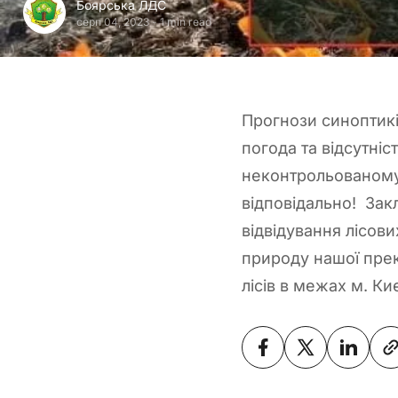
Боярська ЛДС
серп 04, 2023
-
1 min read
Прогнози синоптиків
погода та відсутні
неконтрольованому
відповідально! Зак
відвідування лісов
природу нашої прек
лісів в межах м. Киє