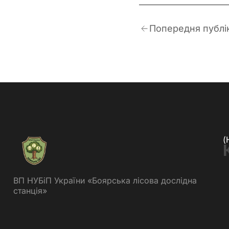
Попередня публі
(
ВП НУБіП України «Боярська лісова дослідна
станція»