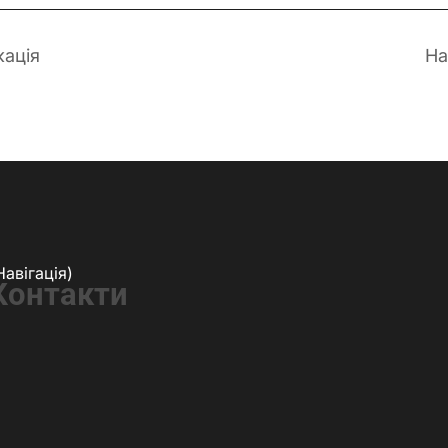
кація
На
Навігація)
Контакти