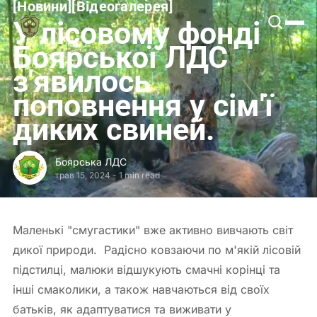
[
Новини
[
[
Відеогалерея
[
Боярська
У лісовому фонді
ЛДС
Боярської ЛДС
з'явилось
поповнення у сім'ї
диких свиней.
Боярська ЛДС
трав 15, 2024
-
1 min read
Маленькі "смугастики" вже активно вивчають світ
дикої природи. Радісно ковзаючи по м'якій лісовій
підстилці, малюки відшукують смачні корінці та
інші смаколики, а також навчаються від своїх
батьків, як адаптуватися та виживати у