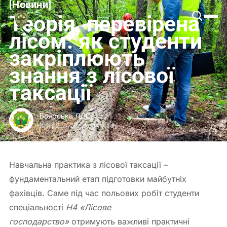
[
Новини
[
Боярська
Теорія, перевірена
ЛДС
лісом: як студенти
закріплюють
знання з лісової
таксації
Боярська ЛДС
лип 02, 2026
-
3 min read
Навчальна практика з лісової таксації –
фундаментальний етап підготовки майбутніх
фахівців. Саме під час польових робіт студенти
спеціальності
H4 «Лісове
господарство»
отримують важливі практичні