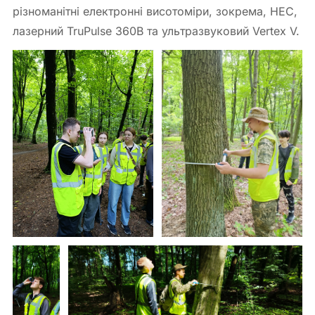
різноманітні електронні висотоміри, зокрема, HEC,
лазерний TruPulse 360B та ультразвуковий Vertex V.