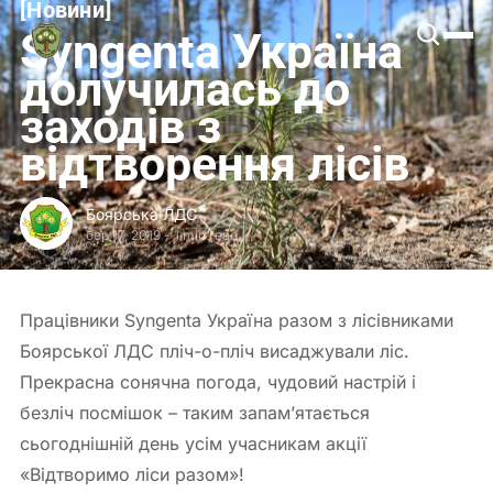
[
Новини
[
Боярська
Syngenta Україна
ЛДС
долучилась до
заходів з
відтворення лісів
Боярська ЛДС
бер 17, 2019
-
1 min read
Працівники Syngenta Україна разом з лісівниками
Боярської ЛДС пліч-о-пліч висаджували ліс.
Прекрасна сонячна погода, чудовий настрій і
безліч посмішок – таким запам’ятається
сьогоднішній день усім учасникам акції
«Відтворимо ліси разом»!