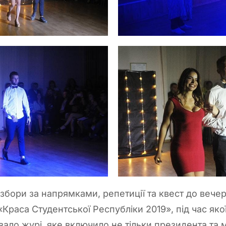
збори за напрямками, репетиції та квест до вечер
«Краса Студентської Республіки 2019», під час якої
вало журі, яке включило не тільки президента та м