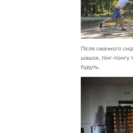
Після смачного сні
шашок, пінг-понгу т
будуть.