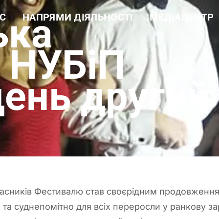
ька
С
НАПРЯМИ ДІЯЛЬНОСТІ
МЕДІАЦЕНТР
а довідка
Навчальна робота
Новини
ура
Науково-дослідна робота
Фотогалерея
 цінності
Еколого-просвітницька
Відеогалерея
а НУБіП
діяльність
і документи
Лісогосподарська
ти
діяльність
день другий
Виробнича діяльність
Рекреаційні послуги та
екомережа
часників Фестивалю став своєрідним продовженн
 та суднепомітно для всіх переросли у ранкову за