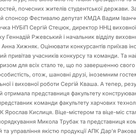
остей, почесних жителів студентської держави. За
ий спонсор Фестивалю депутат КМДА Вадим Іванч
ечка НУБіП Сергій Стецюк, директор ННЦ виховної
ку Геннадій Ржевський і начальник відділу виховно
 Анна Хижняк. Оцінювати конкурсантів приїхав ін
ий привітав учасників конкурсу та команди. Та н
изом для всіх стало те, що по завершенню свого
особистість, отож, шановні друзі, іноземним госте
ної і виховної роботи Сергій Кваша. А тепер, рез
й отримала представниця факультету конструюва
представник команди факультету харчових техноло
ПК Ярослав Кислиця. Віце-містером та віце-міс ст
порядкування Микола Трубак та представниця ко
 та управління якістю продукції АПК Дар’я Ракова