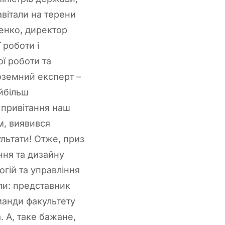
вітали на терени
енко, директор
 роботи і
ї роботи та
оземний експерт –
айбільш
 привітання наш
м, виявився
ультати! Отже, приз
ння та дизайну
гій та управління
али: представник
манди факультету
. А, таке бажане,