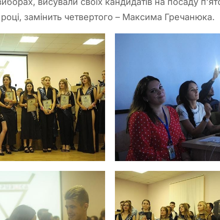
виборах, висували своїх кандидатів на посаду п’я
 році, замінить четвертого – Максима Гречанюка.