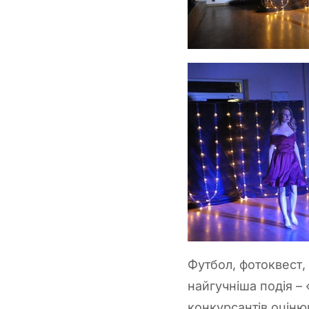
Футбол, фотоквест, 
найгучніша подія – 
конкурсантів оціню