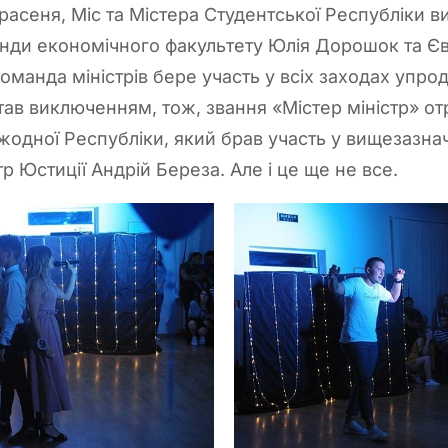
Красеня, Міс та Містера Студентської Республіки 
нди економічного факультету Юлія Дорошок та Єв
оманда міністрів бере участь у всіх заходах упро
тав виключенням, тож, звання «Містер міністр» о
жодної Республіки, який брав участь у вищезазна
р Юстиції Андрій Береза. Але і це ще не все.