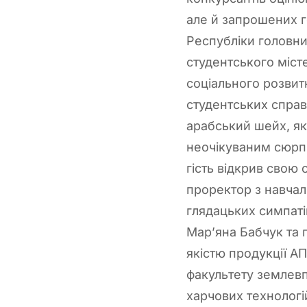
але й запрошених г
Республіки головн
студентського міст
соціального розвит
студентських справ
арабський шейх, як
неочікуваним сюрпр
гість відкрив свою 
проректор з навчаль
глядацьких симпаті
Мар’яна Бабчук та 
якістю продукції А
факультету землев
харчових технологій