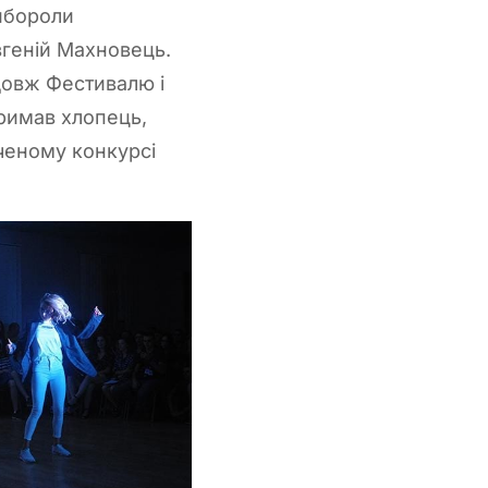
вибороли
геній Махновець.
довж Фестивалю і
тримав хлопець,
ченому конкурсі