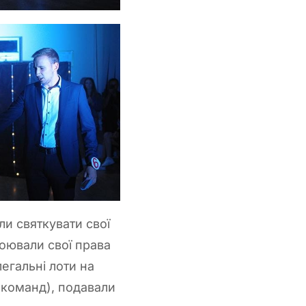
ли святкувати свої
тоювали свої права
легальні лоти на
х команд), подавали