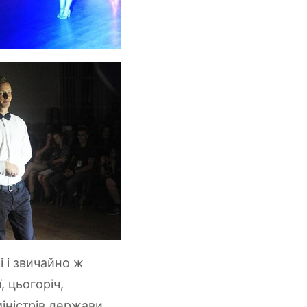
і і звичайно ж
, цьогоріч,
іністрів держави,