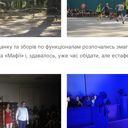
данку та зборів по функціоналам розпочались змаг
а «Мафії» і, здавалось, уже час обідати, але естафе