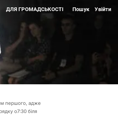
ДЛЯ ГРОМАДСЬКОСТІ
Пошук
Увійти
Звітність
Державні закупівлі
Сертифікація
Нормативні акти
Антикорупційні заходи
ям першого, адже
рядку о7:30 біля