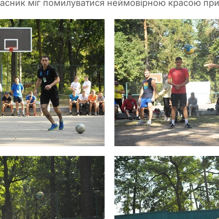
учасник міг помилуватися неймовірною красою пр