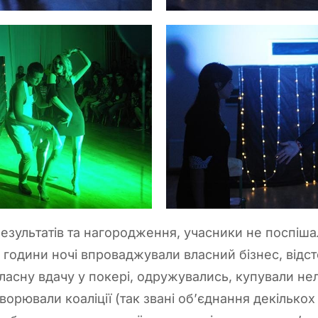
езультатів та нагородження, учасники не поспіша
0 години ночі впроваджували власний бізнес, відс
власну вдачу у покері, одружувались, купували не
ворювали коаліції (так звані об’єднання декілько