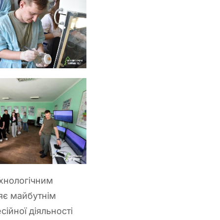
ехнологічним
яє майбутнім
ійної діяльності