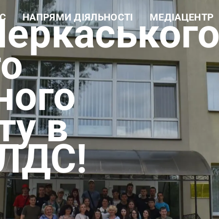
Черкаськог
С
НАПРЯМИ ДІЯЛЬНОСТІ
МЕДІАЦЕНТР
а довідка
Навчальна робота
Новини
ура
Науково-дослідна робота
Фотогалерея
 цінності
Еколого-просвітницька
Відеогалерея
го
діяльність
і документи
Лісогосподарська
ти
діяльність
ного
Виробнича діяльність
Рекреаційні послуги та
екомережа
ту в
 ЛДС!