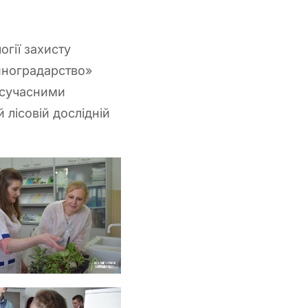
огії захисту
иноградарство»
 сучасними
лісовій дослідній