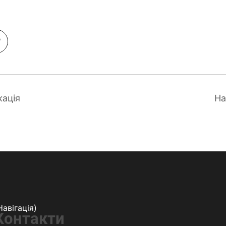
кація
На
Навігація)
Контакти