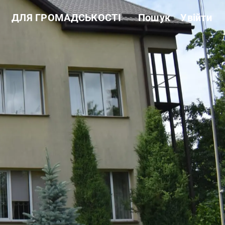
о
ДЛЯ ГРОМАДСЬКОСТІ
Пошук
Увійти
Звітність
Державні закупівлі
Сертифікація
Нормативні акти
Антикорупційні заходи