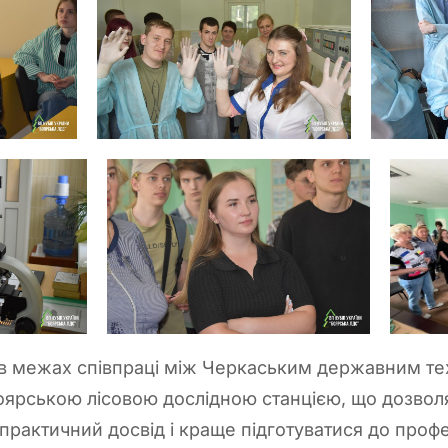
 в межах співпраці між Черкаським державним т
оярською лісовою дослідною станцією, що дозвол
практичний досвід і краще підготуватися до профес