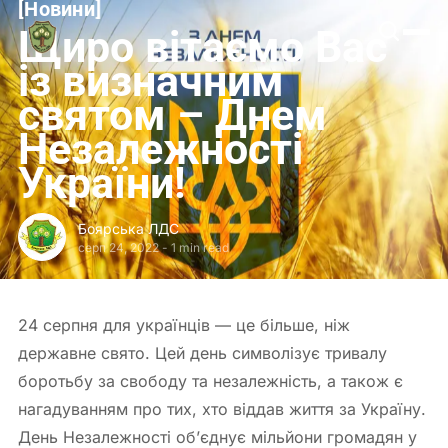
[
Новини
[
Боярська
Щиро вітаємо Вас
ЛДС
із визначним
святом – Днем
Незалежності
України!
Боярська ЛДС
серп 24, 2022
-
1 min read
24 серпня для українців — це більше, ніж
державне свято. Цей день символізує тривалу
боротьбу за свободу та незалежність, а також є
нагадуванням про тих, хто віддав життя за Україну.
День Незалежності об’єднує мільйони громадян у