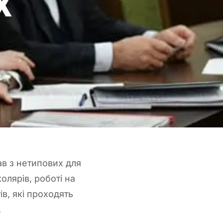
х
і
ав з нетипових для
олярів, роботі на
ів, які проходять
.