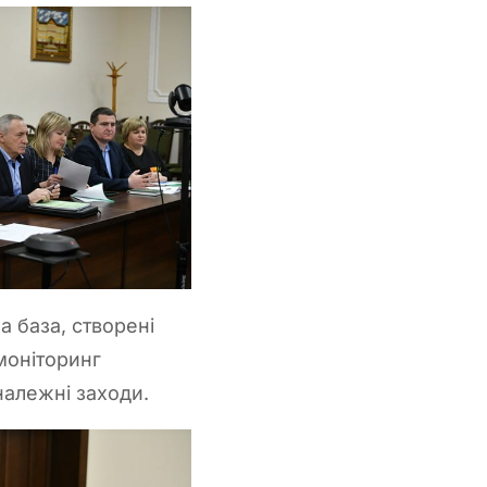
а база, створені
моніторинг
належні заходи.