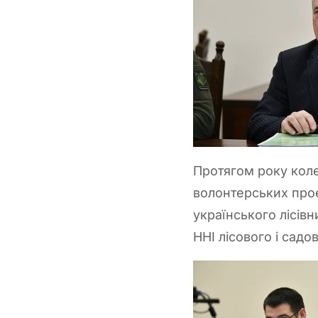
Протягом року коле
волонтерських проє
українського лісівн
ННІ лісового і сад