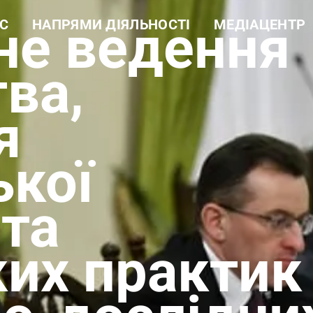
не ведення
С
НАПРЯМИ ДІЯЛЬНОСТІ
МЕДІАЦЕНТР
а довідка
Навчальна робота
Новини
ура
Науково-дослідна робота
Фотогалерея
 цінності
Еколого-просвітницька
Відеогалерея
ва,
діяльність
і документи
Лісогосподарська
ти
діяльність
я
Виробнича діяльність
Рекреаційні послуги та
екомережа
ької
 та
ких практик