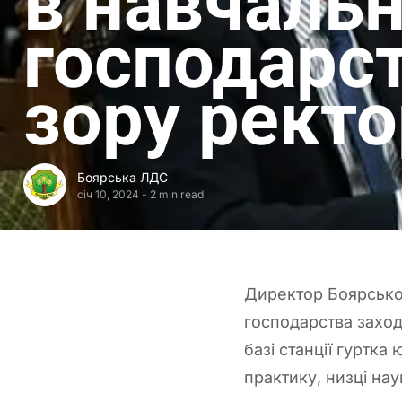
в навчаль
господарст
зору ректо
Боярська ЛДС
січ 10, 2024
-
2 min read
Директор Боярської 
господарства заход
базі станції гуртка
практику, низці нау