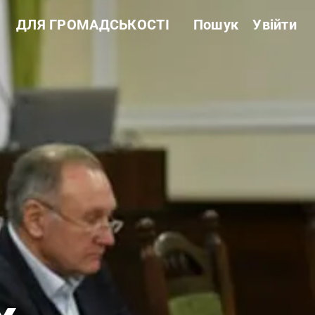
ДЛЯ ГРОМАДСЬКОСТІ
Пошук
Увійти
Звітність
Державні закупівлі
Сертифікація
Нормативні акти
Антикорупційні заходи