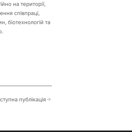
йно на території,
ення співпраці,
н, біотехнологій та
о.
ступна публікація