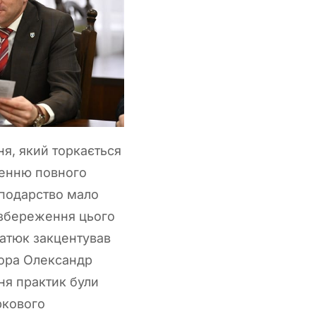
ня, який торкається
оренню повного
сподарство мало
 збереження цього
ратюк закцентував
тора Олександр
ня практик були
ркового