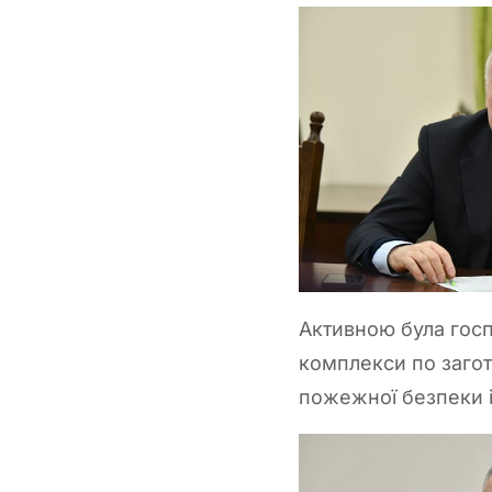
Активною була госп
комплекси по загот
пожежної безпеки і