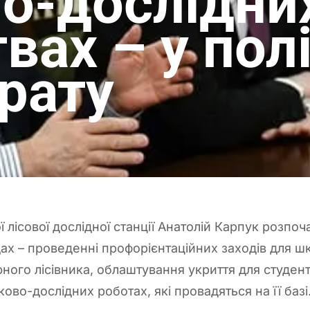
но-дослідни
вах – у пол
рату
лісової дослідної станції Анатолій Карпук розпоч
ах – проведенні профорієнтаційних заходів для шк
 юного лісівника, облаштування укриття для студент
ково-дослідних роботах, які провадяться на її базі