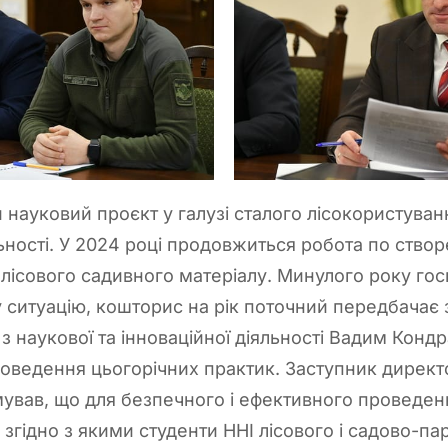
 науковий проєкт у галузі сталого лісокористуван
льності. У 2024 році продовжиться робота по ств
лісового садивного матеріалу. Минулого року го
у ситуацію, кошторис на рік поточний передбачає
 з наукової та інноваційної діяльності Вадим Конд
роведення цьогорічних практик. Заступник дирек
ував, що для безпечного і ефективного проведен
 згідно з якими студенти ННІ лісового і садово-па