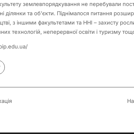
культету землевпорядкування не перебували пості
ні ділянки та об’єкти. Піднімалося питання розшир
тві, з іншими факультетами та ННІ – захисту росли
йних технологій, неперервної освіти і туризму тощ
bip.edu.ua/
кація
На