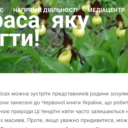
раса, яку
С
НАПРЯМИ ДІЯЛЬНОСТІ
МЕДІАЦЕНТР
а довідка
Навчальна робота
Новини
ура
Науково-дослідна робота
Фотогалерея
 цінності
Еколого-просвітницька
Відеогалерея
гти!
діяльність
і документи
Лісогосподарська
ти
діяльність
Виробнича діяльність
Рекреаційні послуги та
екомережа
лісах можна зустріти представників родини зозулин
 вони занесені до Червоної книги України, що роби
ою природи.Ці тендітні квіти часто залишаються
их масивів. Проте, якщо уважно придивитися, мож