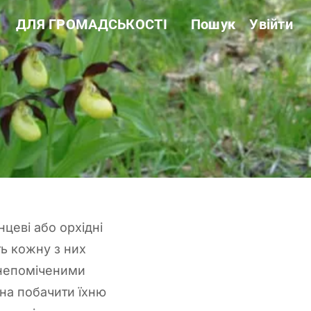
ДЛЯ ГРОМАДСЬКОСТІ
Пошук
Увійти
Звітність
Державні закупівлі
Сертифікація
Нормативні акти
Антикорупційні заходи
цеві або орхідні
ть кожну з них
 непоміченими
на побачити їхню