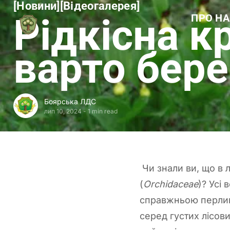
[
Новини
[
[
Відеогалерея
[
Боярська
Рідкісна к
ПРО НА
ЛДС
Коротк
Структ
Місія та
варто бере
Історія
Офіційн
Контак
Боярська ЛДС
лип 10, 2024
-
1 min read
Чи знали ви, що в 
(
Orchidaceae
)? Усі
справжньою перлин
серед густих лісов