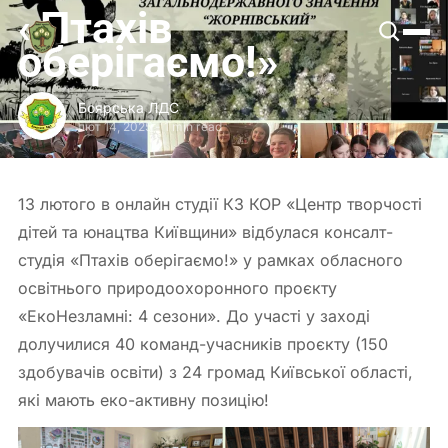
«Птахів
Боярська
ЛДС
оберігаємо!»
Боярська ЛДС
лют 14, 2025
-
1 min read
13 лютого в онлайн студії КЗ КОР «Центр творчості
дітей та юнацтва Київщини» відбулася консалт-
студія «Птахів оберігаємо!» у рамках обласного
освітнього природоохоронного проєкту
«ЕкоНезламні: 4 сезони». До участі у заході
долучилися 40 команд-учасників проєкту (150
здобувачів освіти) з 24 громад Київської області,
які мають еко-активну позицію!