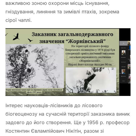
важливою зоною охорони місць існування,
гніздування, линяння та зимівлі птахів, зокрема
сірої чаплі.
Інтерес науковців-лісівників до лісового
біогеоценозу на сучасній території заказника виник
задовго до його створення. Ще у 1956 р. професор
Костянтин Євлампійович Нікітін, разом зі