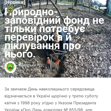
[
Новини
[
Боярська
Природно-
ЛДС
заповідний фонд не
тільки потребує
перевірок а й
піклування про
нього.
Боярська ЛДС
квіт 05, 2016
-
2 min read
За звичаєм День навколишнього середовища
відзначається в Україні щорічно у третю суботу
квітня з 1998 року згідно з Указом Президента
України «Про День довкілля» № 855/98, але