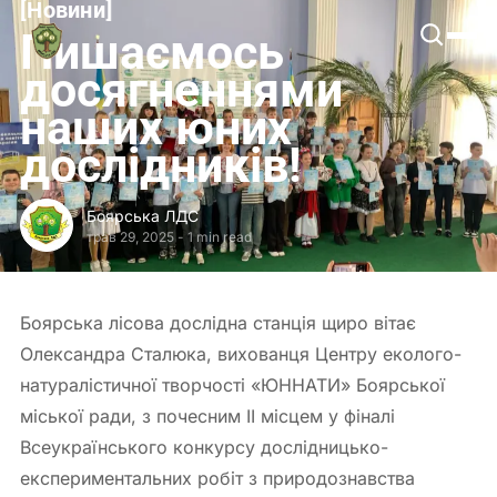
[
Новини
[
Боярська
Пишаємось
ЛДС
досягненнями
наших юних
дослідників!
Боярська ЛДС
трав 29, 2025
-
1 min read
Боярська лісова дослідна станція щиро вітає
Олександра Сталюка, вихованця Центру еколого-
натуралістичної творчості «ЮННАТИ» Боярської
міської ради, з почесним ІІ місцем у фіналі
Всеукраїнського конкурсу дослідницько-
експериментальних робіт з природознавства