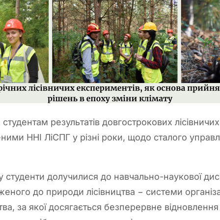
 студентам результатів довгострокових лісівничи
ними ННІ ЛіСПГ у різні роки, щодо сталого управл
у студенти долучилися до навчально-наукової диск
еного до природи лісівництва − системи організац
тва, за якої досягається безперервне відновлення