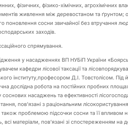
них, фізичних, фізико-хімічних, агрохімічних вла
лементів живлення між деревостаном та ґрунтом; об
о поновлення сосни звичайної без втручання люд
сподарських заходів.
аксаційного спрямування.
лідження у насадженнях ВП НУБіП України «Боярс
дувачем кафедри лісової таксації та лісовпорядкув
кого інституту,професором Д.І. Товстолісом. Під 
чна дослідна робота на постійних пробних площа
 соснових насаджень та ефективності лісогоспода
тання, пов’язані з раціональним лісокористування
я також проблемою підсочки сосни та її впливом н
 всі матеріали, пов’язані зі спостереженням на д