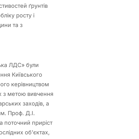
стивостей ґрунтів
ліку росту і
ини та з
ька ЛДС» були
ання Київського
його керівництвом
х з метою вивчення
рських заходів, а
м. Проф. Д.І.
а поточний приріст
ослідних об’єктах,