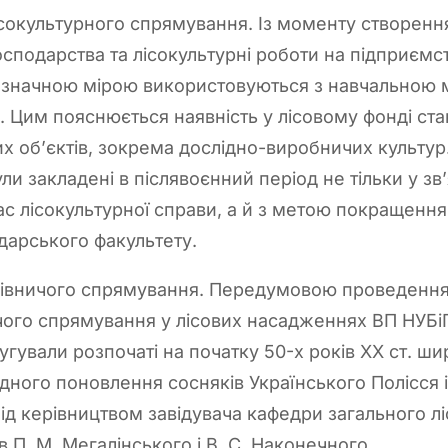
ісокультурного спрямування. Із моменту створен
осподарства та лісокультурні роботи на підприємс
 значною мірою використовуються з навчальною 
. Цим пояснюється наявність у лісовому фонді стан
х об’єктів, зокрема дослідно-виробничих культур.
ли закладені в післявоєнний період не тільки у з
ас лісокультурної справи, а й з метою покращення
одарського факультету.
лісівничого спрямування. Передумовою проведенн
чого спрямування у лісових насадженнях ВП НУБі
гували розпочаті на початку 50-х років ХХ ст. ш
ного поновлення сосняків Українського Полісся 
ід керівництвом завідувача кафедри загального ліс
в П. М. Мегалінського і В. С. Наконечного.