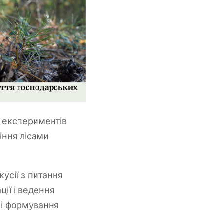
х експериментів
іння лісами
усії з питання
ії і ведення
 і формування