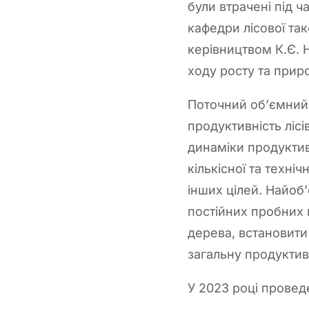
були втрачені під ч
кафедри лісової та
керівництвом К.Є. 
ходу росту та прир
Поточний об’ємний
продуктивність ліс
динаміки продуктивн
кількісної та техні
інших цілей. Найоб
постійних пробних 
дерева, встановити 
загальну продуктив
У 2023 році провед