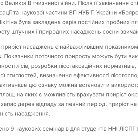
ас Великої Вітчизняної війни. Після її закінчення с
ксації та наукової частини ВП НУБіП України «Бояр
Нікітіна була закладена серія постійних пробних 
осту штучних і природних насаджень сосни звичай
 приріст насаджень є найважливішим показником
ів. Показники поточного приросту можуть бути вик
ості лісів, розробки лісотаксаційних нормативів,
чної стиглостей, визначення ефективності лісогосп
’єктивніше цю ознаку можна встановити використ
площ, на яких є можливість врахувати приріст ок
запас дерев відпаду за певний період, приріст на
ність насадження.
ено 9 наукових семінарів для студентів ННІ ЛіСПГ 