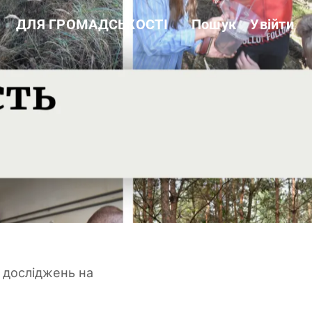
ДЛЯ ГРОМАДСЬКОСТІ
Пошук
Увійти
Звітність
Державні закупівлі
Сертифікація
Нормативні акти
Антикорупційні заходи
 досліджень на