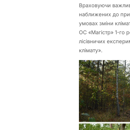
Враховуючи важливі
наближених до прир
умовах зміни клімат
ОС «Магістр» 1-го 
лісівничих експери
клімату».