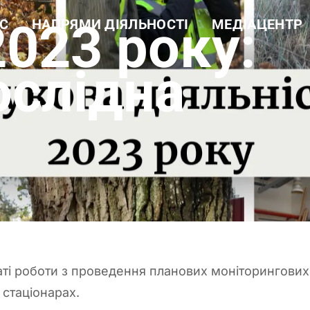
023 року:
С
НАПРЯМИ ДІЯЛЬНОСТІ
МЕДІАЦЕНТР
а довідка
Навчальна робота
Новини
ура
Науково-дослідна робота
Фотогалерея
 цінності
Еколого-просвітницька
Відеогалерея
ослідна
діяльність
і документи
Лісогосподарська
ти
діяльність
Виробнича діяльність
Рекреаційні послуги та
екомережа
аті роботи з проведення планових моніторингових
 стаціонарах.