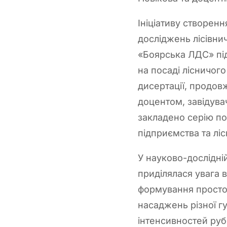
Ініціативу створен
досліджень лісівни
«Боярська ЛДС» під
на посаді лісничого
дисертації, продо
доцентом, завідува
закладено серію пос
підприємства та ліс
У науково-дослідні
приділялася увага 
формування просто
насаджень різної гу
інтенсивностей рубо