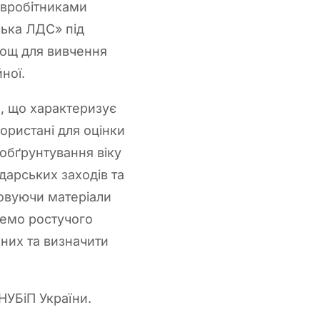
півробітниками
ська ЛДС» під
площ для вивчення
ної.
, що характеризує
ористані для оцінки
 обґрунтування віку
одарських заходів та
овуючи матеріали
ремо ростучого
 них та визначити
НУБіП України.