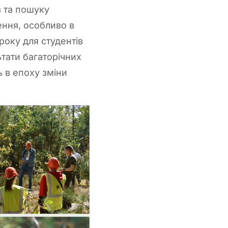
в та пошуку
ення, особливо в
року для студентів
тати багаторічних
 в епоху зміни