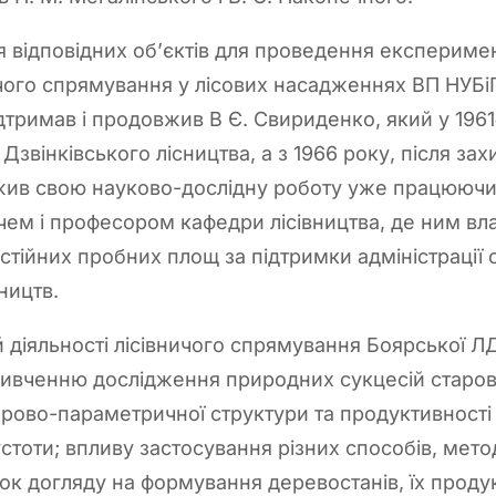
ня відповідних об’єктів для проведення експерим
чого спрямування у лісових насадженнях ВП НУБі
тримав і продовжив В Є. Свириденко, який у 1961
 Дзвінківського лісництва, а з 1966 року, після за
вжив свою науково-дослідну роботу уже працюючи
чем і професором кафедри лісівництва, де ним вл
тійних пробних площ за підтримки адміністрації ст
ництв.
й діяльності лісівничого спрямування Боярської 
вивченню дослідження природних сукцесій старові
рово-параметричної структури та продуктивності
стоти; впливу застосування різних способів, метод
к догляду на формування деревостанів, їх продукт