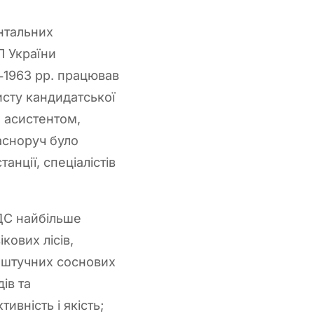
ентальних
П України
‑1963 рр. працював
хисту кандидатської
 асистентом,
асноруч було
анції, спеціалістів
ЛДС найбільше
кових лісів,
 штучних соснових
ів та
ивність і якість;