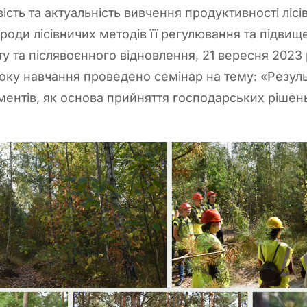
сть та актуальність вивчення продуктивності лісі
оди лісівничих методів її регулювання та підвищ
у та післявоєнного відновлення, 21 вересня 2023 
року навчання проведено семінар на тему: «Резуль
ментів, як основа прийняття господарських рішень