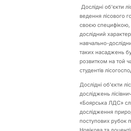
Дослідні об'єкти л
ведення лісового г
своєю специфікою,
дослідний характер
навчально-дослідни
таких насаджень бу
розвитком на той ч
студентів лісогосп
Дослідні об'єкти 
досліджень лісівни
«Боярська ЛДС» слу
дослідження природ
поступових рубок п
Новікова та доценті