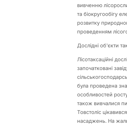
вивченню лісорослин
та біокругообігу е
розвитку природног
проведенням лісого
Дослідні об'єкти т
Лісотаксаційні дос
започатковані заві
сільськогосподарсь
була проведена зна
особливостей росту
також вивчалися пи
Товстоліс цікавивс
насаджень. На жаль,