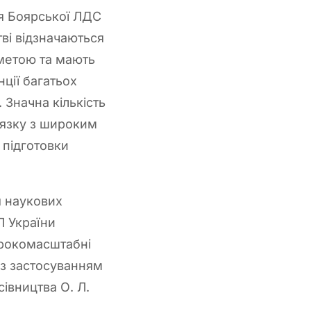
ня Боярської ЛДС
тві відзначаються
метою та мають
ції багатьох
 Значна кількість
в’язку з широким
 підготовки
я наукових
П України
ирокомасштабні
із застосуванням
івництва О. Л.