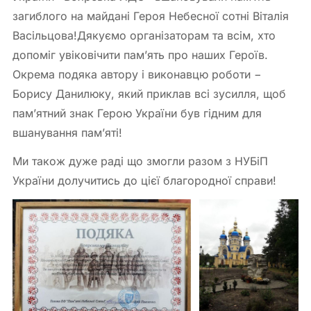
загиблого на майдані Героя Небесної сотні Віталія
Васільцова!Дякуємо організаторам та всім, хто
допоміг увіковічити пам’ять про наших Героїв.
Окрема подяка автору і виконавцю роботи −
Борису Данилюку, який приклав всі зусилля, щоб
пам’ятний знак Герою України був гідним для
вшанування пам’яті!
Ми також дуже раді що змогли разом з НУБіП
України долучитись до цієї благородної справи!