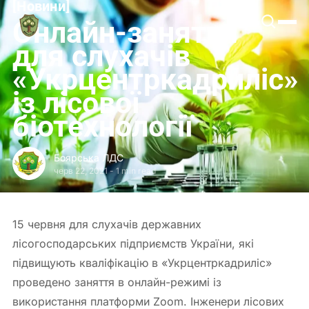
[
Новини
[
Боярська
Онлайн-заняття
ЛДС
для слухачів
«Укрцентркадриліс»
із лісової
біотехнології
Боярська ЛДС
черв 22, 2021
-
1 min read
15 червня для слухачів державних
лісогосподарських підприємств України, які
підвищують кваліфікацію в «Укрцентркадриліс»
проведено заняття в онлайн-режимі із
використання платформи Zoom. Інженери лісових