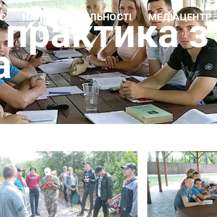
 практика з
С
НАПРЯМИ ДІЯЛЬНОСТІ
МЕДІАЦЕНТР
а довідка
Навчальна робота
Новини
ура
Науково-дослідна робота
Фотогалерея
 цінності
Еколого-просвітницька
Відеогалерея
а
діяльність
і документи
Лісогосподарська
ти
діяльність
Виробнича діяльність
Рекреаційні послуги та
екомережа