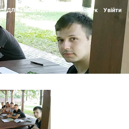
ДЛЯ ГРОМАДСЬКОСТІ
Пошук
Увійти
Звітність
Державні закупівлі
Сертифікація
Нормативні акти
Антикорупційні заходи