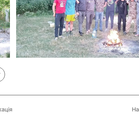
кація
На