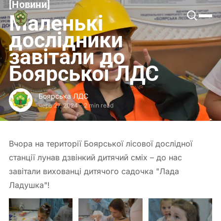
[
Новини
[
Боярська
Маленькі
ЛДС
дослідники
завітали до
Боярської ЛДС
Боярська ЛДС
черв 27, 2024
-
2 min read
Вчора на території Боярської лісової дослідної
станції лунав дзвінкий дитячий сміх – до нас
завітали вихованці дитячого садочка "Лада
Ладушка"!