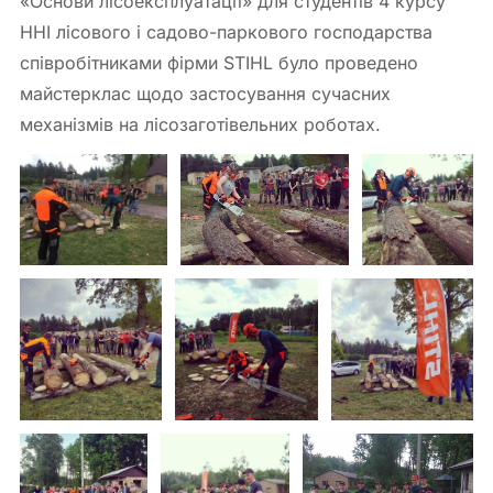
«Основи лісоексплуатації» для студентів 4 курсу
ННІ лісового і садово-паркового господарства
співробітниками фірми STIHL було проведено
майстерклас щодо застосування сучасних
механізмів на лісозаготівельних роботах.