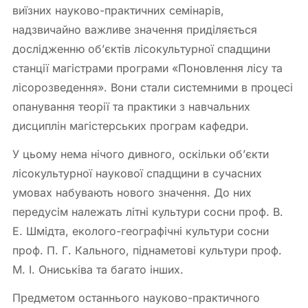
виїзних науково-практичних семінарів,
надзвичайно важливе значення приділяється
дослідженню об’єктів лісокультурної спадщини
станції магістрами програми «Поновлення лісу та
лісорозведення». Вони стали системними в процесі
опанування теорії та практики з навчальних
дисциплін магістерських програм кафедри.
У цьому нема нічого дивного, оскільки об’єкти
лісокультурної наукової спадщини в сучасних
умовах набувають нового значення. До них
передусім належать літні культури сосни проф. В.
Е. Шмідта, еколого-географічні культури сосни
проф. П. Г. Кального, піднаметові культури проф.
М. І. Ониськіва та багато інших.
Предметом останнього науково-практичного