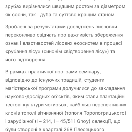
зрубах вирізнялися швидшим ростом за діаметром
як сосни, так і дуба та суттєво кращим станом.
Зроблені за результатами досліджень висновки
переконливо свідчать про важливість збереження
ознак і властивостей лісових екосистем в процесі
«рубання лісу» (синонім «відтворення лісу») та
його відтворення.
В рамках практичної програми семінару,
відповідно до існуючих традицій, студенти
магістерської програми долучилися до закладання
науково-дослідних об’єктів, яким стали плантаційні
тестові культури чотирьох, найбільш перспективних
клонів тополі вітчизняної (тополя Торопогрицького)
і зарубіжної (І – 214, I – 45/51 і Ghoy) селекції, що
були створені в кварталі 268 Плесецького