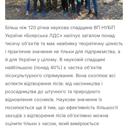
Більш ніж 120 річна наукова спадщина ВП НУБіП
України «Боярська ЛДС» налічує загалом понад
тисячу об’єктів та має неабияку теоретичну цінність
і практичне значення не тільки для підприємства, а
й для України у цілому. В науковій спадщині
найбільшою (понад 40%) є частка об’єктів
лісокультурного спрямування. Вона охоплює всі
аспекти відтворення лісів: від насінництва і
розсадництва до штучного та природного
відновлення сосняків. Наукове значення їх
посилюється ще й тим, що ефективність більшості
заходів з відтворення лісів об’єктивно можна
оцінити тільки з часом, який вимірюється