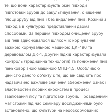
те, що вони характеризують різні підходи
підготовки зрубів до закультивування: очищення
площі зрубу від пнів і без видалення пнів. Кожний з
підходів в культурах представлений двома
способами. За першим підходом очищення зрубу
від пнів здійснювалося шляхом їх корчування
важкою корчувальною машиною ДК-496 та
деревовалом ДК-1. Другий підхід характеризували
контроль (традиційна технологія) та пониження пнів
пеньковорізною машиною МПЦ-1,5. Особливою
цінністю даного об’єкту є те, що він свідчить про
надзвичайно важливе значення збереження ознак і
властивостей лісових екосистем в процесі
звалювання лісу та підготовки зрубів. Проведеними
магістрами під час семінару дослідженнями було
встановлено, що культури на нерозкорчованих