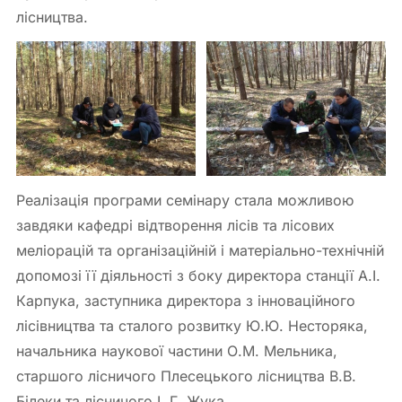
лісництва.
Реалізація програми семінару стала можливою
завдяки кафедрі відтворення лісів та лісових
меліорацій та організаційній і матеріально-технічній
допомозі її діяльності з боку директора станції А.І.
Карпука, заступника директора з інноваційного
лісівництва та сталого розвитку Ю.Ю. Несторяка,
начальника наукової частини О.М. Мельника,
старшого лісничого Плесецького лісництва В.В.
Білеки та лісничого І. Г. Жука.