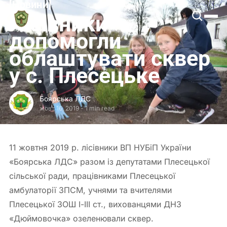
[
Новини
[
Боярська
Лісівники
ЛДС
допомогли
облаштувати сквер
у с. Плесецьке
Боярська ЛДС
жовт 16, 2019
-
1 min read
11 жовтня 2019 р. лісівники ВП НУБіП України
«Боярська ЛДС» разом із депутатами Плесецької
сільської ради, працівниками Плесецької
амбулаторії ЗПСМ, учнями та вчителями
Плесецької ЗОШ І-ІІІ ст., вихованцями ДНЗ
«Дюймовочка» озеленювали сквер.