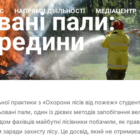
ані пали:
С
НАПРЯМИ ДІЯЛЬНОСТІ
МЕДІАЦЕНТР
а довідка
Навчальна робота
Новини
ура
Науково-дослідна робота
Фотогалерея
 цінності
Еколого-просвітницька
Відеогалерея
ередини
діяльність
і документи
Лісогосподарська
ти
діяльність
Виробнича діяльність
Рекреаційні послуги та
екомережа
ної практики з «Охорони лісів від пожеж» студенти
овані пали, один із дієвих методів запобігання в
ом фахівців майбутні лісівники побачили, як пра
 заради захисту лісу. Це досвід, який не отримаєш