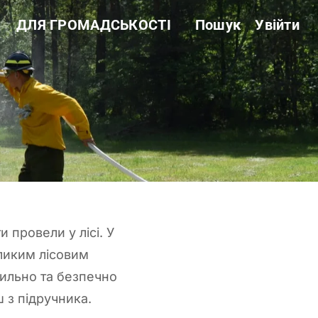
ДЛЯ ГРОМАДСЬКОСТІ
Пошук
Увійти
Звітність
Державні закупівлі
Сертифікація
Нормативні акти
Антикорупційні заходи
 провели у лісі. У
еликим лісовим
вильно та безпечно
 з підручника.