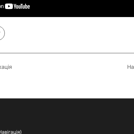
кація
На
Навігація)