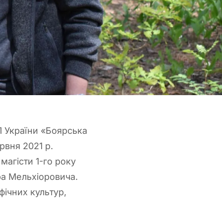
П України «Боярська
рвня 2021 р.
магісти 1-го року
ра Мельхіоровича.
ічних культур,