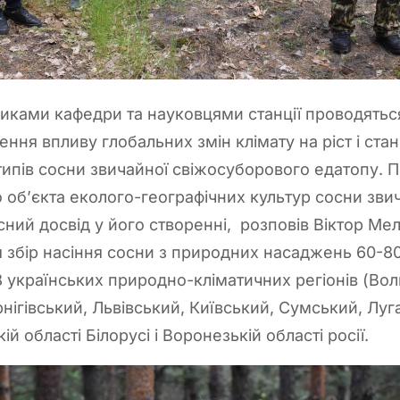
дниками кафедри та науковцями станції проводять
ення впливу глобальних змін клімату на ріст і ста
типів сосни звичайної свіжосуборового едатопу. П
 об’єкта еколого-географічних культур сосни звич
асний досвід у його створенні, розповів Віктор Ме
 збір насіння сосни з природних насаджень 60-80-
 8 українських природно-кліматичних регіонів (Во
ігівський, Львівський, Київський, Сумський, Луг
й області Білорусі і Воронезькій області росії.