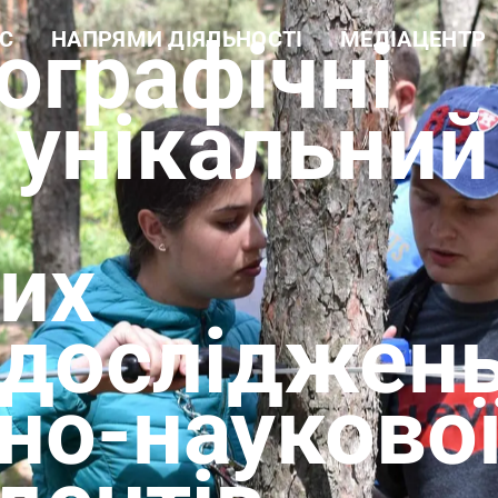
ографічні
С
НАПРЯМИ ДІЯЛЬНОСТІ
МЕДІАЦЕНТР
а довідка
Навчальна робота
Новини
ура
Науково-дослідна робота
Фотогалерея
 цінності
Еколого-просвітницька
Відеогалерея
 унікальний
діяльність
і документи
Лісогосподарська
ти
діяльність
Виробнича діяльність
Рекреаційні послуги та
екомережа
их
 досліджен
но-науково