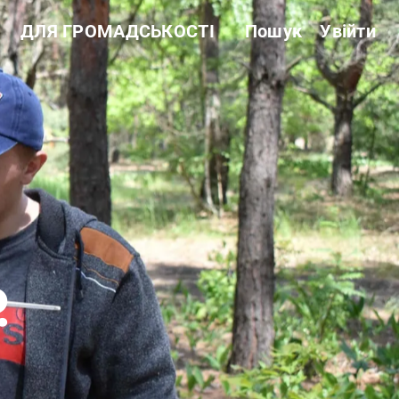
ДЛЯ ГРОМАДСЬКОСТІ
Пошук
Увійти
Звітність
Державні закупівлі
Сертифікація
Нормативні акти
Антикорупційні заходи
ь
ї