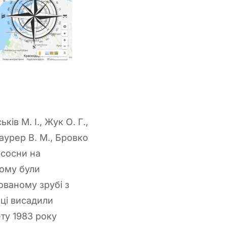
в М. І., Жук О. Г.,
аурер В. М., Бровко
 сосни на
шому були
ованому зрубі з
ці висадили
ету 1983 року