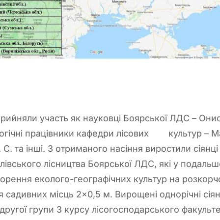
ийняли участь як науковці Боярської ЛДС – Ониські
гогічні працівники кафедри лісових культур – М
 С. та інші. З отриманого насіння виростили сіянці
івського лісництва Боярської ЛДС, які у подаль
ворення еколого-географічних культур на розкорч
садивних місць 2×0,5 м. Вирощені однорічні сіян
 другої групи 3 курсу лісогосподарського факульт