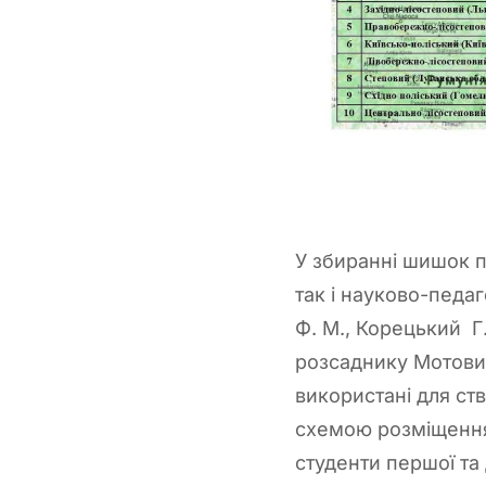
У збиранні шишок пр
так і науково-педа
Ф. М., Корецький Г.
розсаднику Мотовил
використані для ст
схемою розміщення 
студенти першої та