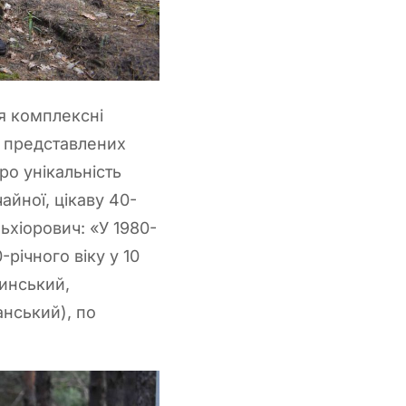
ся комплексні
н представлених
ро унікальність
айної, цікаву 40-
льхіорович: «У 1980-
річного віку у 10
линський,
анський), по