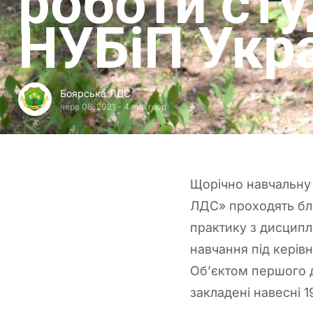
роботи сту
НУБіП Укр
Боярська ЛДС
черв 08, 2021
-
4 min read
Щорічно навчальну 
ЛДС» проходять бли
практику з дисциплі
навчання під керів
Об’єктом першого д
закладені навесні 1