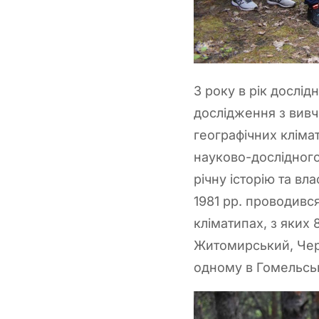
З року в рік дослі
дослідження з вивч
географічних кліма
науково-дослідного
річну історію та вл
1981 рр. проводився
кліматипах, з яких
Житомирський, Черн
одному в Гомельські