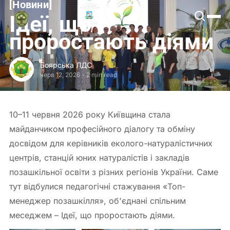
[
Новини
[
Боярська
Ідеї, що
ЛДС
проростають діями
Боярська ЛДС
черв 12, 2026
-
2 min read
10–11 червня 2026 року Київщина стала
майданчиком професійного діалогу та обміну
досвідом для керівників еколого-натуралістичних
центрів, станцій юних натуралістів і закладів
позашкільної освіти з різних регіонів України. Саме
тут відбулися педагогічні стажування «Топ-
менеджер позашкілля», об'єднані спільним
меседжем – Ідеї, що проростають діями.