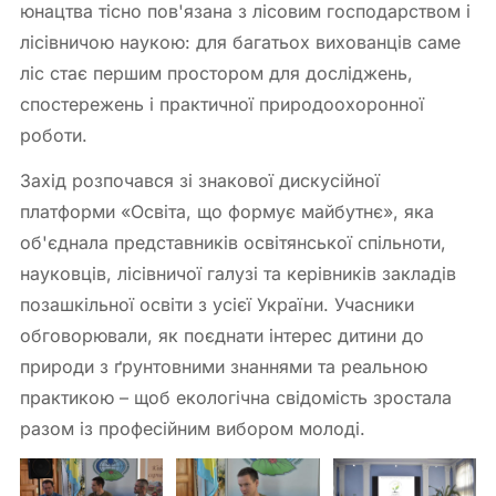
юнацтва тісно пов'язана з лісовим господарством і
лісівничою наукою: для багатьох вихованців саме
ліс стає першим простором для досліджень,
спостережень і практичної природоохоронної
роботи.
Захід розпочався зі знакової дискусійної
платформи «Освіта, що формує майбутнє», яка
об'єднала представників освітянської спільноти,
науковців, лісівничої галузі та керівників закладів
позашкільної освіти з усієї України. Учасники
обговорювали, як поєднати інтерес дитини до
природи з ґрунтовними знаннями та реальною
практикою – щоб екологічна свідомість зростала
разом із професійним вибором молоді.