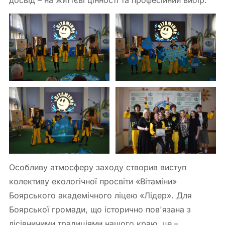
досвід – на життєві цінності та професійний вибір.
Особливу атмосферу заходу створив виступ
колективу екологічної просвіти «Вітаміни»
Боярського академічного ліцею «Лідер». Для
Боярської громади, що історично пов'язана з
лісівничими традиціями нашого краю, це –