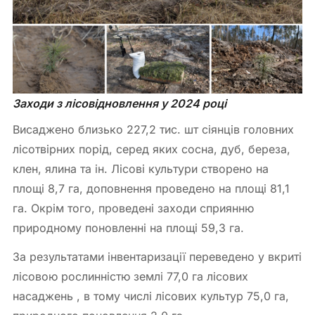
Заходи з лісовідновлення у 2024 році
Висаджено близько 227,2 тис. шт сіянців головних
лісотвірних порід, серед яких сосна, дуб, береза,
клен, ялина та ін. Лісові культури створено на
площі 8,7 га, доповнення проведено на площі 81,1
га. Окрім того, проведені заходи сприянню
природному поновленні на площі 59,3 га.
За результатами інвентаризації переведено у вкриті
лісовою рослинністю землі 77,0 га лісових
насаджень , в тому числі лісових культур 75,0 га,