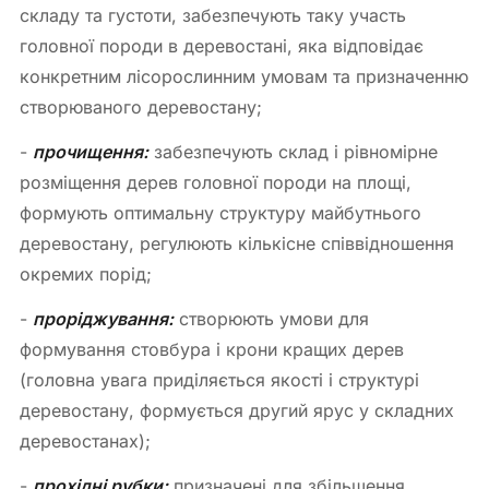
складу та густоти, забезпечують таку участь
головної породи в деревостані, яка відповідає
конкретним лісорослинним умовам та призначенню
створюваного деревостану;
-
прочищення:
забезпечують склад і рівномірне
розміщення дерев головної породи на площі,
формують оптимальну структуру майбутнього
деревостану, регулюють кількісне співвідношення
окремих порід;
-
проріджування:
створюють умови для
формування стовбура і крони кращих дерев
(головна увага приділяється якості і структурі
деревостану, формується другий ярус у складних
деревостанах);
-
прохідні рубки:
призначені для збільшення