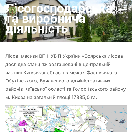
Лісогосподарська
Боярська
ЛДС
та виробнича
діяльність
Лісові масиви ВП НУБіП України «Боярська лісова
дослідна станція» розташовані в центральній
частині Київської області в межах Фастівського,
Обухівського, Бучанського адміністративних
районів Київської області та Голосіївського району
м. Києва на загальній площі 17835,0 га.