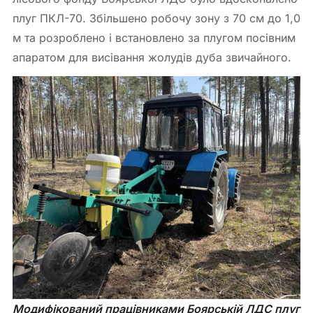
плуг ПКЛ-70. Збільшено робочу зону з 70 см до 1,0
м та розроблено і встановлено за плугом посівним
апаратом для висівання жолудів дуба звичайного.
Модифікований працівниками Боярській ЛДС плуг 