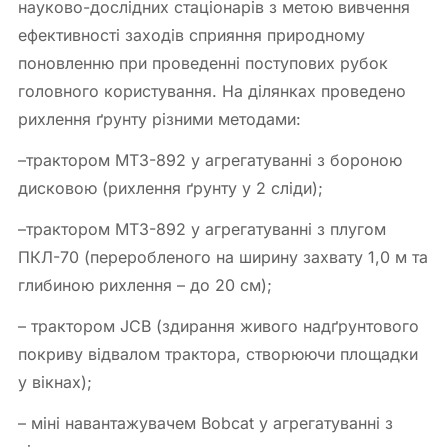
науково-дослідних стаціонарів з метою вивчення
ефективності заходів сприяння природному
поновленню при проведенні поступових рубок
головного користування. На ділянках проведено
рихлення ґрунту різними методами:
–трактором МТЗ-892 у агрегатуванні з бороною
дисковою (рихлення ґрунту у 2 сліди);
–трактором МТЗ-892 у агрегатуванні з плугом
ПКЛ-70 (переробленого на ширину захвату 1,0 м та
глибиною рихлення – до 20 см);
– трактором JCB (здирання живого надґрунтового
покриву відвалом трактора, створюючи площадки
у вікнах);
– міні навантажувачем Bobcat у агрегатуванні з