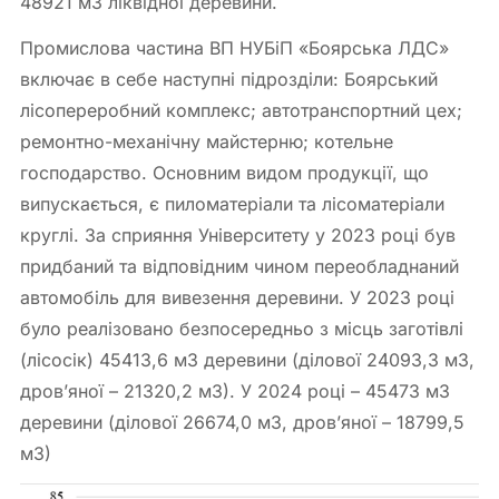
48921 м
3
ліквідної деревини.
Промислова частина ВП НУБіП «Боярська ЛДС»
включає в себе наступні підрозділи: Боярський
лісопереробний комплекс; автотранспортний цех;
ремонтно-механічну майстерню; котельне
господарство. Основним видом продукції, що
випускається, є пиломатеріали та лісоматеріали
круглі. За сприяння Університету у 2023 році був
придбаний та відповідним чином переобладнаний
автомобіль для вивезення деревини. У 2023 році
було реалізовано безпосередньо з місць заготівлі
(лісосік) 45413,6 м
3
деревини (ділової 24093,3 м
3
,
дров’яної – 21320,2 м
3
). У 2024 році – 45473 м
3
деревини (ділової 26674,0 м
3
, дров’яної – 18799,5
м
3
)