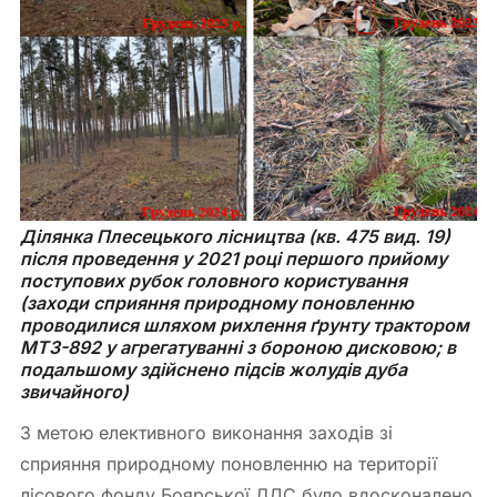
Ділянка Плесецького лісництва (кв. 475 вид. 19) 
після проведення у 2021 році першого прийому 
поступових рубок головного користування 
(заходи сприяння природному поновленню 
проводилися шляхом рихлення ґрунту трактором 
МТЗ-892 у агрегатуванні з бороною дисковою; в 
подальшому здійснено підсів жолудів дуба 
звичайного)
З метою елективного виконання заходів зі
сприяння природному поновленню на території
лісового фонду Боярської ЛДС було вдосконалено