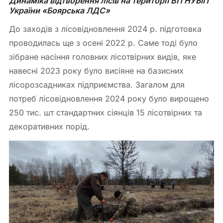
Динаміка відтворення лісів на території ВП НУБіП 
України «Боярська ЛДС»
До заходів з лісовідновлення 2024 р. підготовка
проводилась ще з осені 2022 р. Саме тоді було
зібране насіння головних лісотвірних видів, яке
навесні 2023 року було висіяне на базисних
лісорозсадниках підприємства. Загалом для
потреб лісовідновлення 2024 року було вирощено
250 тис. шт стандартних сіянців 15 лісотвірних та
декоративних порід.