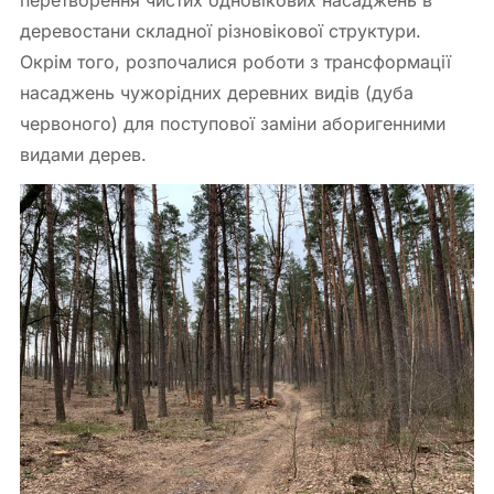
деревостани складної різновікової структури.
Окрім того, розпочалися роботи з трансформації
насаджень чужорідних деревних видів (дуба
червоного) для поступової заміни аборигенними
видами дерев.