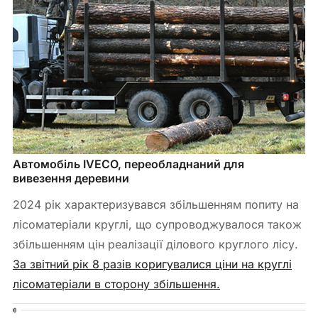
Автомобіль IVECO, переобладнаний для 
вивезення деревини
2024 рік характеризувався збільшенням попиту на
лісоматеріали круглі, що супроводжувалося також
збільшенням цін реалізації ділового круглого лісу.
За звітний рік 8 разів коригувалися ціни на круглі
лісоматеріали в сторону збільшення.