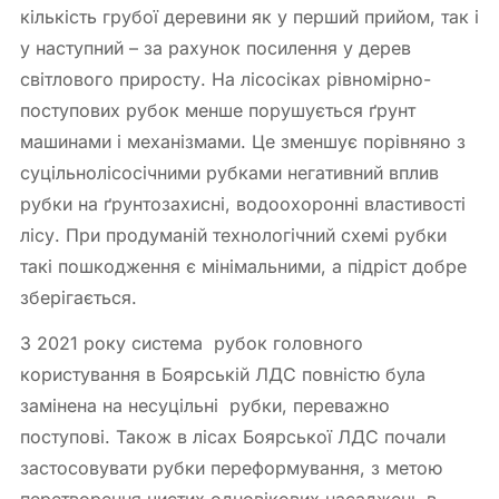
кількість грубої деревини як у перший прийом, так і
у наступний – за рахунок посилення у дерев
світлового приросту. На лісосіках рівномірно-
поступових рубок менше порушується ґрунт
машинами і механізмами. Це зменшує порівняно з
суцільнолісосічними рубками негативний вплив
рубки на ґрунтозахисні, водоохоронні властивості
лісу. При продуманій технологічний схемі рубки
такі пошкодження є мінімальними, а підріст добре
зберігається.
З 2021 року система рубок головного
користування в Боярській ЛДС повністю була
замінена на несуцільні рубки, переважно
поступові. Також в лісах Боярської ЛДС почали
застосовувати рубки переформування, з метою
перетворення чистих одновікових насаджень в