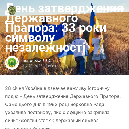
День затвердження
Боярська
ЛДС
Державного
Прапора: 33 роки
символу
незалежності
Боярська ЛДС
січ 28, 2025
-
1 min read
28 січня
Україна відзначає важливу історичну
подію - День затвердження Державного Прапора.
Саме цього дня в 1992 році Верховна Рада
ухвалила постанову, якою офіційно закріпила
синьо-жовтий стяг як державний символ
незалежної України.