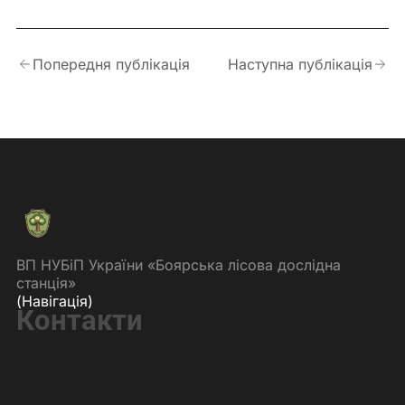
Попередня публікація
Наступна публікація
ВП НУБіП України «Боярська лісова дослідна
станція»
(Навігація)
Контакти