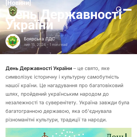
[
Новини
[
Боярська
День Державності
ЛДС
України
Боярська ЛДС
лип 15, 2024
-
1 min read
День Державності України
– це свято, яке
символізує історичну і культурну самобутність
нашої країни. Це нагадування про багатовіковий
шлях, пройдений українським народом до
незалежності та суверенітету. Україна завжди була
багатогранною державою, яка об'єднувала
різноманітні культури, традиції та народи.