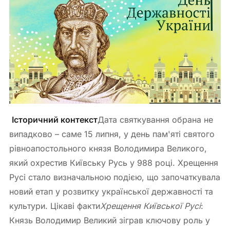
Історичний контекст
Дата святкування обрана не
випадково – саме 15 липня, у день пам'яті святого
рівноапостольного князя Володимира Великого,
який охрестив Київську Русь у 988 році. Хрещення
Русі стало визначальною подією, що започаткувала
новий етап у розвитку української державності та
культури. Цікаві факти
Хрещення Київської Русі
:
Князь Володимир Великий зіграв ключову роль у