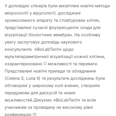
У доповідях спікерів були висвітлені новітні методи
мікроскопії у вірусології, досліджені
хромосомного апарату та стовбурових клітин,
представлені сучасні флуоресцентні зонди для
візуалізації біологічних мембран. На особливу
увагу заслуговує доповідь наукового
консультанта «BioLabTech» щодо
мультипараметричної візуалізації кожної клітини,
охарактеризовано її можливості та переваги.
Представлені новітні прилади та обладнання
(Celena S, Luna II) та результати досліджень були
обговорені у широкому колі вчених, створили
передумови для дискусій та нових
можливостей.Дякуємо «BioLabTech» та всім
учасникам за проведену на високому рівні
конференцію !!!