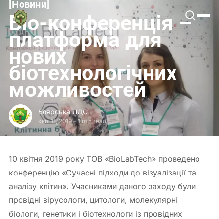
[
Новини
[
Боярська
Біо-конференція –
ЛДС
платформа для
нових
біотехнологічних
можливостей
Боярська ЛДС
квіт 11, 2019
-
1 min read
10 квітня 2019 року ТОВ «BioLabTech» проведено
конференцію «Сучасні підходи до візуалізації та
аналізу клітин». Учасниками даного заходу були
провідні вірусологи, цитологи, молекулярні
біологи, генетики і біотехнологи із провідних