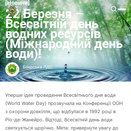
[
Новини
[
Боярська
22 Березня –
ЛДС
Всесвітній день
водних ресурсів
(Міжнародний день
води)!
Боярська ЛДС
бер 22, 2020
-
1 min read
Уперше ідея проведення Всесвітнього дня води
(World Water Day) прозвучала на Конференції ООН
з охорони довкілля, що відбулася в 1992 році в
Ріо-де-Жанейро. Відтоді, Всесвітній день води
святкується щорічно. Мета: привернути увагу до