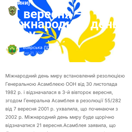
[
Новини
[
Боярська
21 вересня –
ЛДС
Міжнародний день
миру
Боярська ЛДС
вер 21, 2020
-
1 min read
Міжнародний день миру встановлений резолюцією
Генеральною Асамблеєю ООН від 30 листопада
1982 р. і відзначалася в 3-й вівторок вересня,
згодом Генеральна Асамблея в резолюції 55/282
від 7 вересня 2001 р. ухвалила, що починаючи з
2002 р. Міжнародний день миру буде щорічно
відзначатися 21 вересня.Асамблея заявила, що